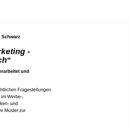
n Schwarz
keting -
ch
“
erarbeitet und
chtlichen Fragestellungen
. im Werbe-,
rken- und
ve Muster zur