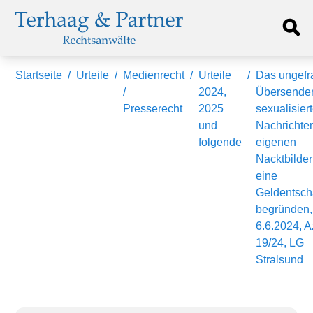
Startseite
/
Urteile
/
Medienrecht
/
Urteile
/
Das ungefr
/
2024,
Übersende
Presserecht
2025
sexualisier
und
Nachrichte
folgende
eigenen
Nacktbilde
eine
Geldentsc
begründen,
6.6.2024, A
19/24, LG
Stralsund