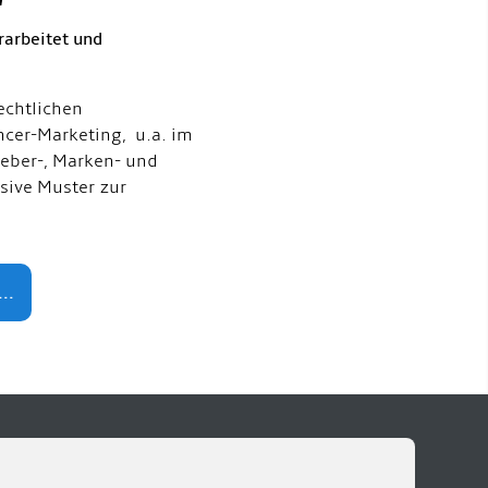
rarbeitet und
echtlichen
ncer-Marketing, u.a. im
eber-, Marken- und
usive Muster zur
..