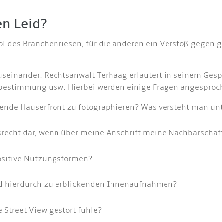
en Leid?
ool des Branchenriesen, für die anderen ein Verstoß gegen
seinander. Rechtsanwalt Terhaag erläutert in seinem Ges
bstbestimmung usw. Hierbei werden einige Fragen angesproc
hende Häuserfront zu fotographieren? Was versteht man un
eitsrecht dar, wenn über meine Anschrift meine Nachbarscha
ositive Nutzungsformen?
und hierdurch zu erblickenden Innenaufnahmen?
 Street View gestört fühle?