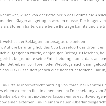
esen -unserer Ansicht nach offensichtlich rechtswidrigen- B
ekannt war, wurde von der Betreiberin des Forums die Ansic
m und dem Kläger ausgetragen werden müsse
.
Der Kläger ver
s als Störerin hafte, da sie beide Beiträge kannte und sie 
t, welches der Beklagten untersagte, die beiden
n. Auf die Berufung hob das OLG Düsseldorf das Urteil des
 auch aufgegeben wurde, denjenigen Beitrag zu löschen, be
sgericht begründete seine Entscheidung damit, dass anson
 den Betreibern von Foren oder Webblogs auch dann gelöscht
as OLG Düsseldorf jedoch eine höchstrichterliche Klärung h
<link urteile internetrecht haftung-von-foren-bei-kenntnis
w einen externen link in einem neuen>Entscheidung vom 27.
betreibers-bei-kenntnis-des-verfassers-eines-rechtswidrigen
dow einen externen link in einem neuen>Oberlandesgerichts