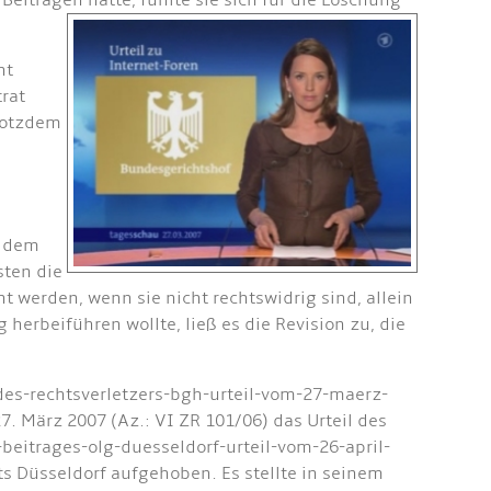
eiträgen hatte, fühlte sie sich für die Löschung
ht
trat
trotzdem
i dem
sten die
 werden, wenn sie nicht rechtswidrig sind, allein
erbeiführen wollte, ließ es die Revision zu, die
-des-rechtsverletzers-bgh-urteil-vom-27-maerz-
 März 2007 (Az.: VI ZR 101/06) das Urteil des
-beitrages-olg-duesseldorf-urteil-vom-26-april-
 Düsseldorf aufgehoben. Es stellte in seinem