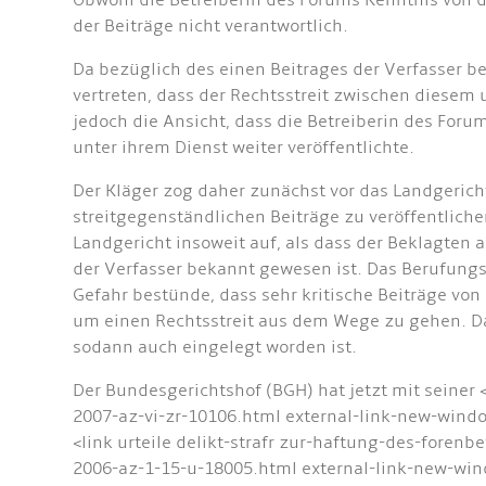
Obwohl die Betreiberin des Forums Kenntnis von di
der Beiträge nicht verantwortlich.
Da bezüglich des einen Beitrages der Verfasser b
vertreten, dass der Rechtsstreit zwischen diese
jedoch die Ansicht, dass die Betreiberin des Forum
unter ihrem Dienst weiter veröffentlichte.
Der Kläger zog daher zunächst vor das Landgerich
streitgegenständlichen Beiträge zu veröffentliche
Landgericht insoweit auf, als dass der Beklagten
der Verfasser bekannt gewesen ist. Das Berufung
Gefahr bestünde, dass sehr kritische Beiträge von
um einen Rechtsstreit aus dem Wege zu gehen. Da d
sodann auch eingelegt worden ist.
Der Bundesgerichtshof (BGH) hat jetzt mit seiner 
2007-az-vi-zr-10106.html external-link-new-windo
<link urteile delikt-strafr zur-haftung-des-foren
2006-az-1-15-u-18005.html external-link-new-win