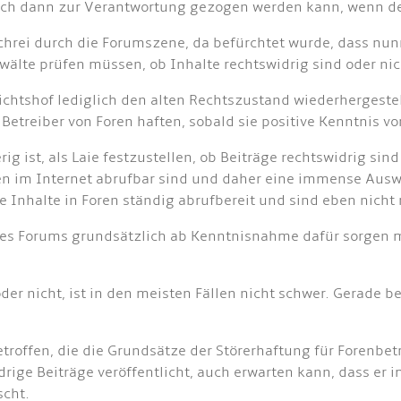
auch dann zur Verantwortung gezogen werden kann, wenn der
chrei durch die Forumszene, da befürchtet wurde, dass nu
wälte prüfen müssen, ob Inhalte rechtswidrig sind oder nic
chtshof lediglich den alten Rechtszustand wiederhergestell
 Betreiber von Foren haften, sobald sie positive Kenntnis v
ig ist, als Laie festzustellen, ob Beiträge rechtswidrig si
en im Internet abrufbar sind und daher eine immense Ausw
 Inhalte in Foren ständig abrufbereit und sind eben nicht
eines Forums grundsätzlich ab Kenntnisnahme dafür sorgen m
der nicht, ist in den meisten Fällen nicht schwer. Gerade be
offen, die die Grundsätze der Störerhaftung für Forenbetreib
ige Beiträge veröffentlicht, auch erwarten kann, dass er i
scht.