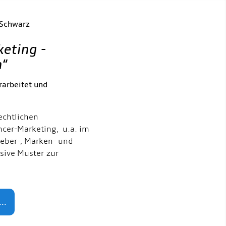
 Schwarz
keting -
h
“
rarbeitet und
echtlichen
ncer-Marketing, u.a. im
eber-, Marken- und
usive Muster zur
..