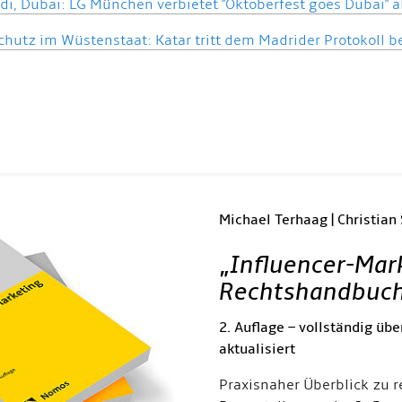
 di, Dubai: LG München verbietet "Oktoberfest goes Dubai" 
hutz im Wüstenstaat: Katar tritt dem Madrider Protokoll b
Michael Terhaag | Christian
„
Influencer-Mar
Rechtshandbuc
2. Auflage – vollständig übe
aktualisiert
Praxisnaher Überblick zu r