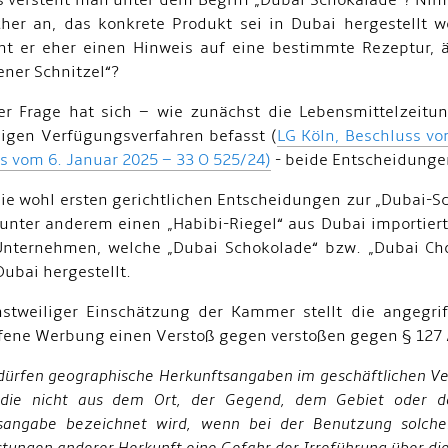
 versteht man unter dem Begriff „Dubai Schokalade“? Ni
her an, das konkrete Produkt sei in Dubai hergestellt 
ht er eher einen Hinweis auf eine bestimmte Rezeptur, 
ner Schnitzel“?
er Frage hat sich – wie zunächst die Lebensmittelzeitu
ligen Verfügungsverfahren befasst (
LG Köln, Beschluss v
s vom 6. Januar 2025 – 33 O 525/24
)
- beide Entscheidungen
die wohl ersten gerichtlichen Entscheidungen zur „Dubai-S
unter anderem einen „Habibi-Riegel“ aus Dubai importier
nternehmen, welche „Dubai Schokolade“ bzw. „Dubai Choc
Dubai hergestellt.
nstweiliger Einschätzung der Kammer stellt die angegr
fene Werbung einen Verstoß gegen verstoßen gegen § 127 
dürfen geographische Herkunftsangaben im geschäftlichen Ver
 die nicht aus dem Ort, der Gegend, dem Gebiet oder 
sangabe bezeichnet wird, wenn bei der Benutzung solc