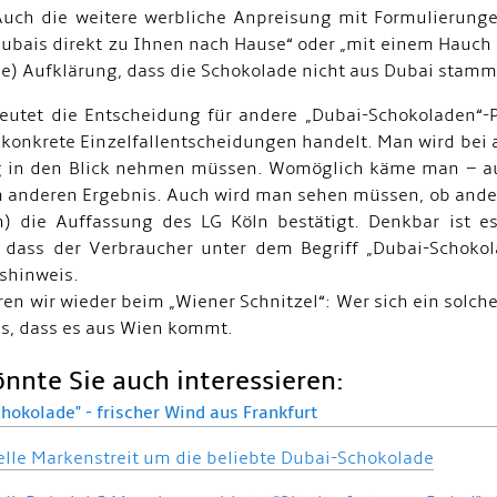
Auch die weitere werbliche Anpreisung mit Formulierunge
ubais direkt zu Ihnen nach Hause“ oder „mit einem Hauch D
he) Aufklärung, dass die Schokolade nicht aus Dubai stammt,
utet die Entscheidung für andere „Dubai-Schokoladen“-Pr
konkrete Einzelfallentscheidungen handelt. Man wird bei
 in den Blick nehmen müssen. Womöglich käme man – au
 anderen Ergebnis. Auch wird man sehen müssen, ob ander
) die Auffassung des LG Köln bestätigt. Denkbar ist e
 dass der Verbraucher unter dem Begriff „Dubai-Schokol
shinweis.
en wir wieder beim „Wiener Schnitzel“: Wer sich ein solche
s, dass es aus Wien kommt.
nnte Sie auch interessieren:
hokolade" - frischer Wind aus Frankfurt
elle Markenstreit um die beliebte Dubai-Schokolade