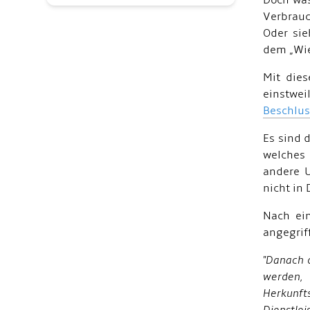
Doch was
Verbrauc
Oder sie
dem „Wie
Mit dies
einstwei
Beschlus
Es sind 
welches 
andere U
nicht in 
Nach ei
angegrif
"Danach 
werden,
Herkunft