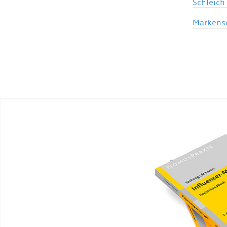
Schleich
Markensc