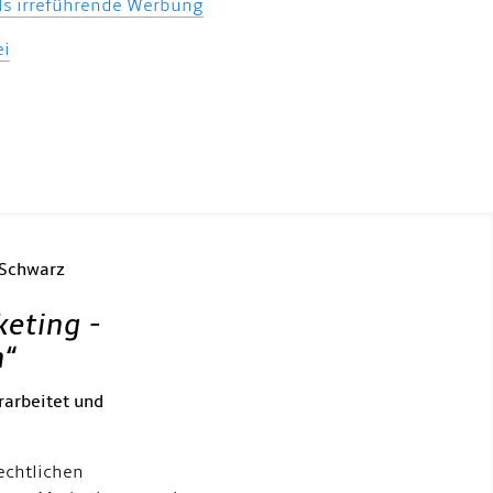
als irreführende Werbung
ei
 Schwarz
keting -
h
“
rarbeitet und
echtlichen