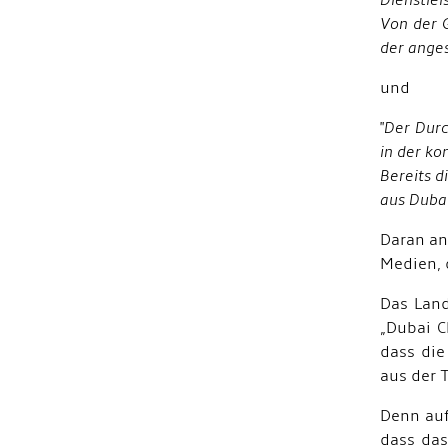
Dienstlei
Von der 
der anges
und
"
Der Durc
in der ko
Bereits d
aus Dubai
Daran an
Medien, 
Das Land
„Dubai C
dass die
aus der 
Denn auf
dass das