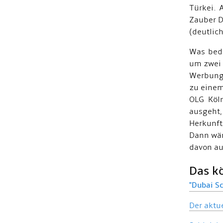
Türkei. 
Zauber D
(deutlic
Was bede
um zwei 
Werbung
zu einem
OLG Köln
ausgeht,
Herkunft
Dann wär
davon au
Das kö
"Dubai Sc
Der aktu