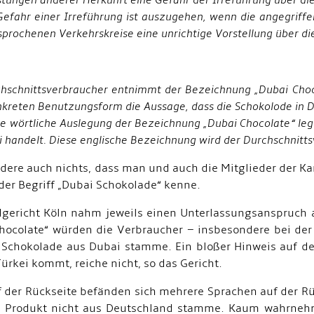
stungen anderer Herkunft eine Gefahr der Irreführung über di
Gefahr einer Irreführung ist auszugehen, wenn die angegriff
prochenen Verkehrskreise eine unrichtige Vorstellung über di
hschnittsverbraucher entnimmt der Bezeichnung „Dubai Choco
nkreten Benutzungsform die Aussage, dass die Schokolode in Du
ie wörtliche Auslegung der Bezeichnung „Dubai Chocolate“ le
 handelt. Diese englische Bezeichnung wird der Durchschnitt
dere auch nichts, dass man und auch die Mitglieder der 
der Begriff „Dubai Schokolade“ kenne.
gericht Köln nahm jeweils einen Unterlassungsanspruch 
hocolate“ würden die Verbraucher – insbesondere bei de
 Schokolade aus Dubai stamme. Ein bloßer Hinweis auf de
Türkei kommt, reiche nicht, so das Gericht.
 der Rückseite befänden sich mehrere Sprachen auf der Rü
 Produkt nicht aus Deutschland stamme. Kaum wahrnehmb