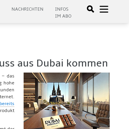
E
NACHRICHTEN
INFOS
IM ABO
muss aus Dubai kommen
 – das
ug hohe
tunden
ernet.
bereits
Produkt