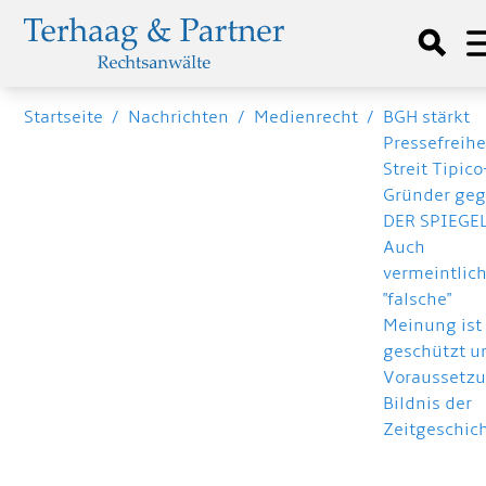
Startseite
/
Nachrichten
/
Medienrecht
/
BGH stärkt
Pressefreihe
Streit Tipico
Gründer ge
DER SPIEGEL
Auch
vermeintlic
"falsche"
Meinung ist
geschützt u
Voraussetz
Bildnis der
Zeitgeschic