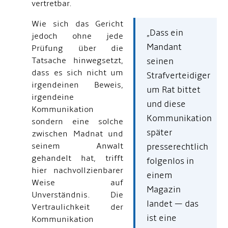
vertretbar.
Wie sich das Gericht
„Dass ein
jedoch ohne jede
Mandant
Prüfung über die
Tatsache hinwegsetzt,
seinen
dass es sich nicht um
Strafverteidiger
irgendeinen Beweis,
um Rat bittet
irgendeine
und diese
Kommunikation
Kommunikation
sondern eine solche
später
zwischen Madnat und
seinem Anwalt
presserechtlich
gehandelt hat, trifft
folgenlos in
hier nachvollzienbarer
einem
Weise auf
Magazin
Unverständnis. Die
landet — das
Vertraulichkeit der
ist eine
Kommunikation