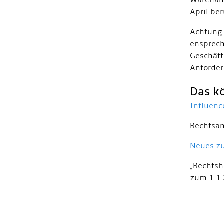
Warenang
April be
Achtung:
ensprech
Geschäft
Anforder
Das kö
Influenc
Rechtsan
Neues zu
„Rechtshi
zum 1.1.