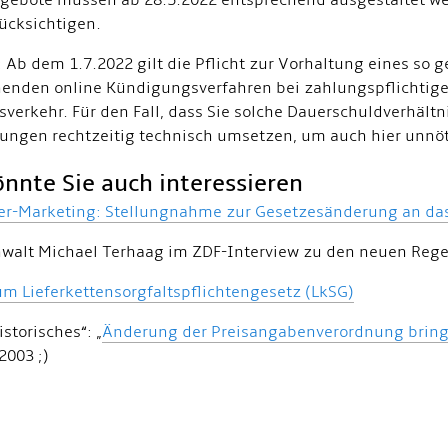
ebote müssen ab 28.5.2022 entsprechend ausgestaltet wer
rücksichtigen.
 Ab dem 1.7.2022 gilt die Pflicht zur Vorhaltung eines so
enden online Kündigungsverfahren bei zahlungspflichtige
sverkehr. Für den Fall, dass Sie solche Dauerschuldverhältni
ungen rechtzeitig technisch umsetzen, um auch hier unn
nnte Sie auch interessieren
er-Marketing: Stellungnahme zur Gesetzesänderung an da
walt Michael Terhaag im ZDF-Interview zu den neuen Re
m Lieferkettensorgfaltspflichtengesetz (LkSG)
storisches“: „
Änderung der Preisangabenverordnung bringt
2003 ;)