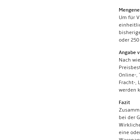
Mengenei
Um für V
einheitl
bisherig
oder 250 
Angabe v
Nach wie
Preisbes
Online-,
Fracht-,
werden 
Fazit
Zusammen
bei der 
Wirklich
eine ode