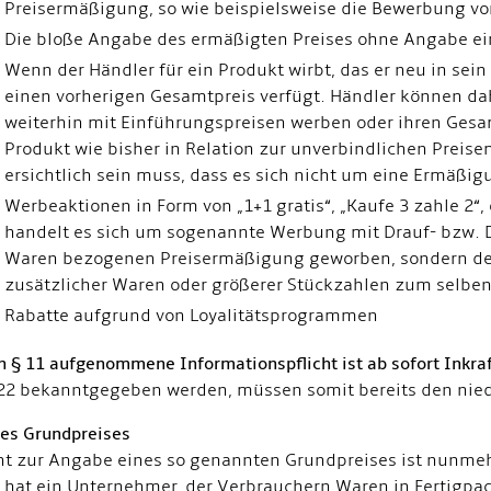
Preisermäßigung, so wie beispielsweise die Bewerbung von 
Die bloße Angabe des ermäßigten Preises ohne Angabe ein
Wenn der Händler für ein Produkt wirbt, das er neu in sein
einen vorherigen Gesamtpreis verfügt. Händler können d
weiterhin mit Einführungspreisen werben oder ihren Ges
Produkt wie bisher in Relation zur unverbindlichen Preise
ersichtlich sein muss, dass es sich nicht um eine Ermäßig
Werbeaktionen in Form von „1+1 gratis“, „Kaufe 3 zahle 2“, 
handelt es sich um sogenannte Werbung mit Drauf- bzw. Dr
Waren bezogenen Preisermäßigung geworben, sondern de
zusätzlicher Waren oder größerer Stückzahlen zum selben
Rabatte aufgrund von Loyalitätsprogrammen
n § 11 aufgenommene Informationspflicht ist ab sofort Inkraf
22 bekanntgegeben werden, müssen somit bereits den niedr
es Grundpreises
cht zur Angabe eines so genannten Grundpreises ist nunmeh
 hat ein Unternehmer, der Verbrauchern Waren in Fertigpa