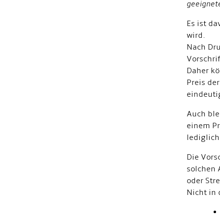
geeignet
Es ist d
wird.
Nach Dru
Vorschri
Daher kö
Preis de
eindeuti
Auch ble
einem Pre
lediglic
Die Vors
solchen 
oder Str
Nicht in