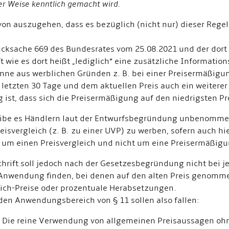
er Weise kenntlich gemacht wird.
avon auszugehen, dass es bezüglich (nicht nur) dieser Reg
cksache 669 des Bundesrates vom 25.08.2021 und der dort
ft wie es dort heißt „lediglich“ eine zusätzliche Informatio
nne aus werblichen Gründen z. B. bei einer Preisermäßigun
r letzten 30 Tage und dem aktuellen Preis auch ein weitere
g ist, dass sich die Preisermäßigung auf den niedrigsten Pr
ibe es Händlern laut der Entwurfsbegründung unbenommen
isvergleich (z. B. zu einer UVP) zu werben, sofern auch hie
h um einen Preisvergleich und nicht um eine Preisermäßigu
chrift soll jedoch nach der Gesetzesbegründung nicht bei j
Anwendung finden, bei denen auf den alten Preis genommen
eich-Preise oder prozentuale Herabsetzungen.
 den Anwendungsbereich von § 11 sollen also fallen:
Die reine Verwendung von allgemeinen Preisaussagen oh