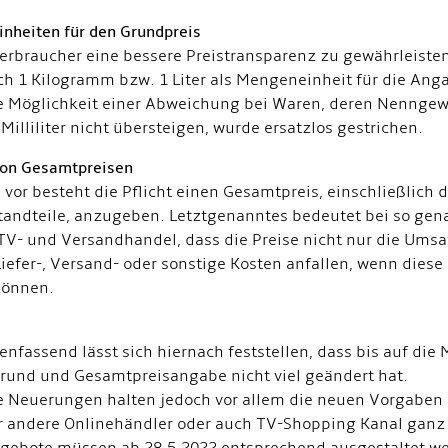
nheiten für den Grundpreis
erbraucher eine bessere Preistransparenz zu gewährleiste
ich 1 Kilogramm bzw. 1 Liter als Mengeneinheit für die An
e Möglichkeit einer Abweichung bei Waren, deren Nennge
Milliliter nicht übersteigen, wurde ersatzlos gestrichen.
on Gesamtpreisen
 vor besteht die Pflicht einen Gesamtpreis, einschließlich 
tandteile, anzugeben. Letztgenanntes bedeutet bei so gen
 TV- und Versandhandel, dass die Preise nicht nur die Umsa
 Liefer-, Versand- oder sonstige Kosten anfallen, wenn die
können.
fassend lässt sich hiernach feststellen, dass bis auf die 
Grund und Gesamtpreisangabe nicht viel geändert hat.
e Neuerungen halten jedoch vor allem die neuen Vorgaben 
r andere Onlinehändler oder auch TV-Shopping Kanal ganz