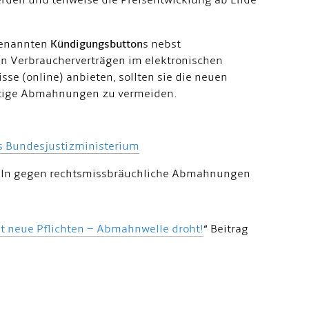
den und teilweise die Preisentwicklung ab Ende
 genannten
Kündigungsbutton
s nebst
n Verbraucherverträgen im elektronischen
sse (online) anbieten, sollten sie die neuen
ötige Abmahnungen zu vermeiden.
s Bundesjustizministerium
geln gegen rechtsmissbräuchliche Abmahnungen
 neue Pflichten – Abmahnwelle droht!
“ Beitrag