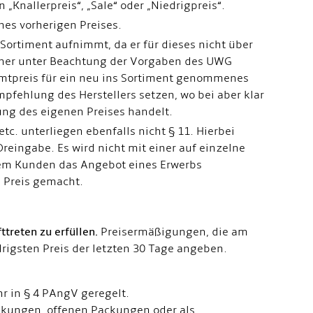
„Knallerpreis“, „Sale“ oder „Niedrigpreis“.
es vorherigen Preises.
 Sortiment aufnimmt, da er für dieses nicht über
aher unter Beachtung der Vorgaben des UWG
amtpreis für ein neu ins Sortiment genommenes
mpfehlung des Herstellers setzen, wo bei aber klar
ung des eigenen Preises handelt.
etc. unterliegen ebenfalls nicht § 11. Hierbei
eingabe. Es wird nicht mit einer auf einzelne
m Kunden das Angebot eines Erwerbs
 Preis gemacht.
ttreten zu erfüllen.
Preisermäßigungen, die am
igsten Preis der letzten 30 Tage angeben.
r in § 4 PAngV geregelt.
ckungen, offenen Packungen oder als