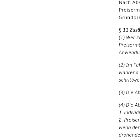
Nach Abs
Preiserm
Grundpre
§ 11 Zusä
(1) Wer z
P
reiserm
Anwendun
(2) Im F
während 
schrittw
(3) Die A
(4) Die A
1. indivi
2. Preise
wenn der
drohenden