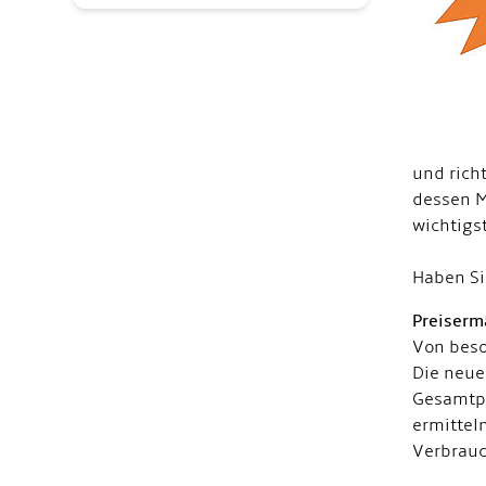
und rich
dessen M
wichtigs
Haben Si
Preiserm
Von beso
Die neue
Gesamtpr
ermittel
Verbrauc