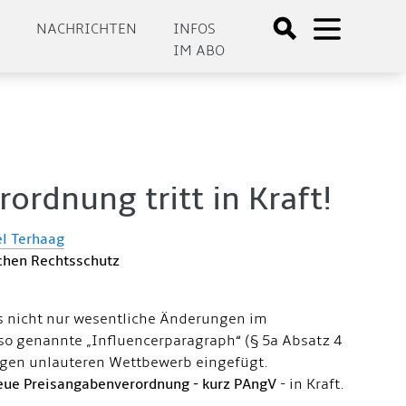
E
NACHRICHTEN
INFOS
IM ABO
rdnung tritt in Kraft!
l Terhaag
chen Rechtsschutz
es nicht nur wesentliche Änderungen im
so genannte „Influencerparagraph“ (§ 5a Absatz 4
gen unlauteren Wettbewerb eingefügt.
eue Preisangabenverordnung - kurz PAngV
- in Kraft.