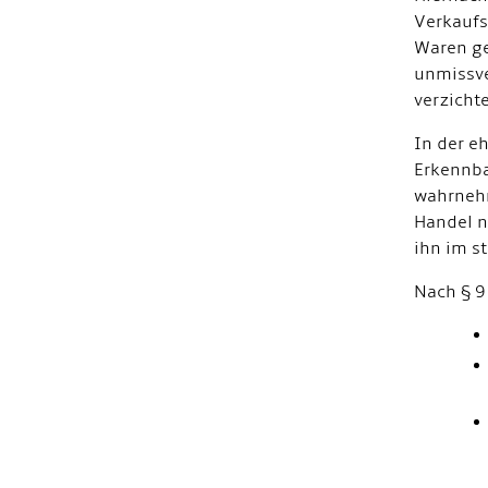
Verkaufs
Waren ge
unmissve
verzicht
In der e
Erkennba
wahrnehm
Handel n
ihn im s
Nach § 9