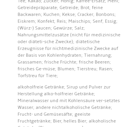
Tee; Kakao; Zucker; Honig; Kaffee-Ersatz; Mehl;
Getreidepräparate; Getreide; Brot; feine
Backwaren; Kuchen; Kekse; Cracker; Bonbons;
Eiskrem; Konfekt; Reis; Maischips; Senf; Essig;
(Würz-) Saucen; Gewürze; Salz;
Nahrungsmittelzusätze (nicht für medizinische
oder diäteti-sche Zwecke); diätetische
Erzeugnisse für nichtmedizinische Zwecke auf
der Basis von Kohlenhydraten; Tiernahrung;
Grassamen; frische Früchte; frische Beeren;
frisches Ge-müse; Blumen; Tierstreu; Rasen;
Torfstreu für Tiere;
alkoholfreie Getränke; Sirup und Pulver zur
Herstellung alko-holfreier Getränke;
Mineralwasser und mit Kohlensäure ver-setztes
Wasser; andere nichtalkoholische Getränke;
Frucht- und Gemüsesäfte; geeiste
Fruchtgetränke; Bier, helles Bier; alkoholische