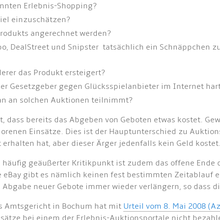
annten Erlebnis-Shopping?
piel einzuschätzen?
 Produkts angerechnet werden?
po, DealStreet und Snipster tatsächlich ein Schnäppchen z
rer das Produkt ersteigert?
er Gesetzgeber gegen Glücksspielanbieter im Internet har
n an solchen Auktionen teilnimmt?
rt, dass bereits das Abgeben von Geboten etwas kostet. Ge
lorenen Einsätze. Dies ist der Hauptunterschied zu Auktio
erhalten hat, aber dieser Ärger jedenfalls kein Geld kostet
n häufig geäußerter Kritikpunkt ist zudem das offene End
e eBay gibt es nämlich keinen fest bestimmten Zeitablauf 
i Abgabe neuer Gebote immer wieder verlängern, so dass d
s Amtsgericht in Bochum hat mit
Urteil vom 8. Mai 2008 (Az
nsätze bei einem der Erlebnis-Auktionsportale nicht bezah