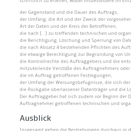
schriftlich zu erteilen, wobei insbesondere im Ei
der Gegenstand und die Dauer des Auftrags,
der Umfang, die Art und der Zweck der vorgesehe
Art der Daten und der Kreis der Betroffenen,
die nach […] zu treffenden technischen und org
die Berichtigung, Löschung und Sperrung von Dat
die nach Absatz 4 bestehenden Pflichten des Au
die etwaige Berechtigung zur Begründung von Unt
die Kontrollrechte des Auftraggebers und die en
mitzuteilende Verstöße des Auftragnehmers oder
die im Auftrag getroffenen Festlegungen,
der Umfang der Weisungsbefugnisse, die sich de
die Rückgabe überlassener Datenträger und die 
Der Auftraggeber hat sich zudem vor Beginn der 
Auftragnehmer getroffenen technischen und orga
Ausblick
Insgesamt gehen die Bestrebungen durchaus in die