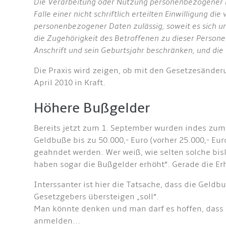
Die Verarbeitung oder Nutzung personenbezogener Da
Falle einer nicht schriftlich erteilten Einwilligung d
personenbezogener Daten zulässig, soweit es sich u
die Zugehörigkeit des Betroffenen zu dieser Person
Anschrift und sein Geburtsjahr beschränken, und die 
Die Praxis wird zeigen, ob mit den Gesetzesänderun
April 2010 in Kraft.
Höhere Bußgelder
Bereits jetzt zum 1. September wurden indes zum
Geldbuße bis zu 50.000,- Euro (vorher 25.000,- Eu
geahndet werden. Wer weiß, wie selten solche bis
haben sogar die Bußgelder erhöht“. Gerade die Er
Interssanter ist hier die Tatsache, dass die Geld
Gesetzgebers übersteigen „soll“.
Man könnte denken und man darf es hoffen, dass a
anmelden...