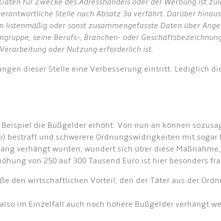
ten für Zwecke des Adresshandels oder der Werbung ist zuläss
ie verantwortliche Stelle nach Absatz 3a verfährt. Darüber hina
m listenmäßig oder sonst zusammengefasste Daten über Angehö
engruppe, seine Berufs-, Branchen- oder Geschäftsbezeichnung
Verarbeitung oder Nutzung erforderlich ist.
gen dieser Stelle eine Verbesserung eintritt. Lediglich die
 Beispiel die Bußgelder erhöht. Von nun an können sozusa
ro) bestraft und schwerere Ordnungswidrigkeiten mit sogar b
lang verhängt wurden, wundert sich über diese Maßnahme, di
höhung von 250 auf 300 Tausend Euro ist hier besonders fr
buße den wirtschaftlichen Vorteil, den der Täter aus der O
lso im Einzelfall auch noch höhere Bußgelder verhängt wer