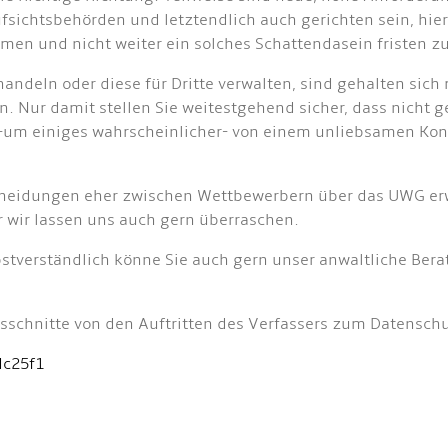
sichtsbehörden und letztendlich auch gerichten sein, hier 
en und nicht weiter ein solches Schattendasein fristen zu
andeln oder diese für Dritte verwalten, sind gehalten sic
Nur damit stellen Sie weitestgehend sicher, dass nicht ge
-um einiges wahrscheinlicher- von einem unliebsamen Ko
tscheidungen eher zwischen Wettbewerbern über das UWG erw
 wir lassen uns auch gern überraschen.
lbstverständlich könne Sie auch gern unser anwaltliche B
usschnitte von den Auftritten des Verfassers zum Datenschu
dc25f1