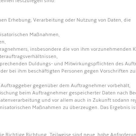
nzelnen festzulegen sind:
nen Erhebung, Verarbeitung oder Nutzung von Daten, die
anisatorischen Maßnahmen,
en,
ftragnehmers, insbesondere die von ihm vorzunehmenden Ko
erauftragsverhältnissen,
tsprechenden Duldungs- und Mitwirkungspflichten des Auf
 der bei ihm beschäftigten Personen gegen Vorschriften 
r Auftraggeber gegenüber dem Auftragnehmer vorbehält,
Löschung beim Auftragnehmer gespeicherter Daten nach Be
Datenverarbeitung und vor allem auch in Zukunft sodann r
nisatorischen Maßnahmen zu überzeugen. Das Ergebnis is
 Richtige Richtung. Teilweise sind neue, hohe Anforderun