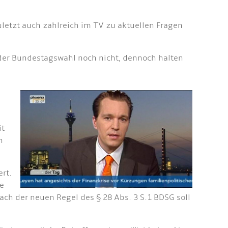
letzt auch zahlreich im TV zu aktuellen Fragen
r der Bundestagswahl noch nicht, dennoch halten
it
h
ert.
e
ch der neuen Regel des § 28 Abs. 3 S.1 BDSG soll