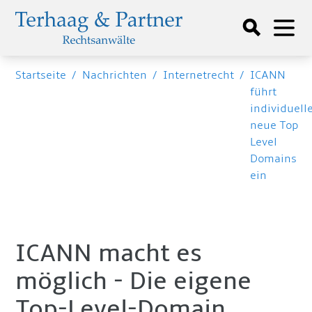
Startseite
/
Nachrichten
/
Internetrecht
/
ICANN
führt
individuell
neue Top
Level
Domains
ein
ICANN macht es
möglich - Die eigene
Top-Level-Domain