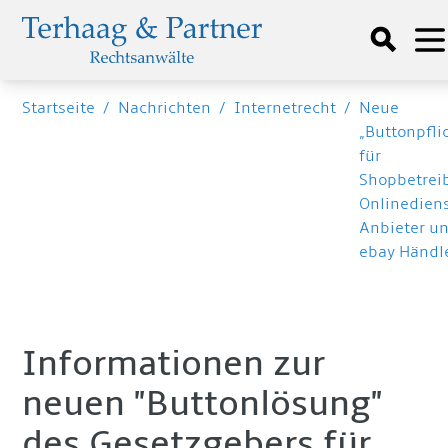
Startseite
/
Nachrichten
/
Internetrecht
/
Neue
„Buttonpfli
für
Shopbetreib
Onlinedien
Anbieter u
ebay Händl
Informationen zur
neuen "Buttonlösung"
des Gesetzgebers für