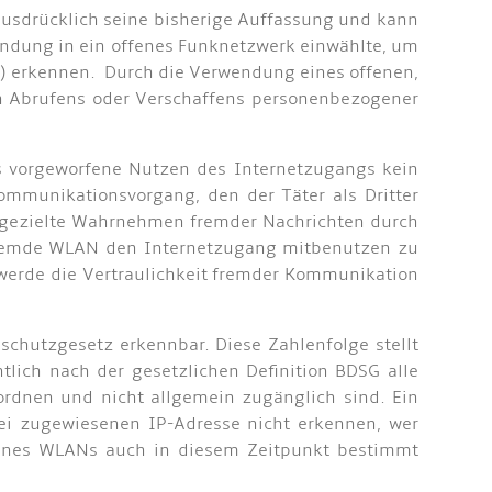
usdrücklich seine bisherige Auffassung und kann
indung in ein offenes Funknetzwerk einwählte, um
r) erkennen. Durch die Verwendung eines offenen,
n Abrufens oder Verschaffens personenbezogener
as vorgeworfene Nutzen des Internetzugangs kein
ommunikationsvorgang, den der Täter als Dritter
d gezielte Wahrnehmen fremder Nachrichten durch
 fremde WLAN den Internetzugang mitbenutzen zu
werde die Vertraulichkeit fremder Kommunikation
schutzgesetz erkennbar. Diese Zahlenfolge stellt
ich nach der gesetzlichen Definition BDSG alle
ordnen und nicht allgemein zugänglich sind. Ein
ei zugewiesenen IP-Adresse nicht erkennen, wer
 eines WLANs auch in diesem Zeitpunkt bestimmt