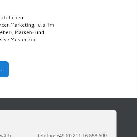
echtlichen
ncer-Marketing, u.a. im
eber-, Marken- und
usive Muster zur
..
nwälte
Telefon: +49 (0) 211 16 888 600