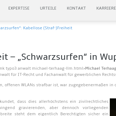
EXPERTISE
URTEILE
KONTAKT
KARRIER
arzsurfen“: Kabellose (Straf-)Freiheit
eit – „Schwarzsurfen“ in Wu
ink typo3 anwalt michael-terhaag-llm.html>
Michael Terhaag
walt für IT-Recht und Fachanwalt für gewerblichen Rechts
en, offenen WLANs strafbar ist, war zugegebenermaßen in 
undet, dass dies allerhöchstens ein zivilrechtliches
ingend gravierenden, aber dennoch vorliegenden
eite steht dem eigentlich Berechtigten sicher ein