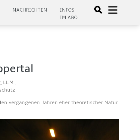
E
NACHRICHTEN
INFOS
IM ABO
ppertal
, LL.M.
,
schutz
den vergangenen Jahren eher theoretischer Natur.