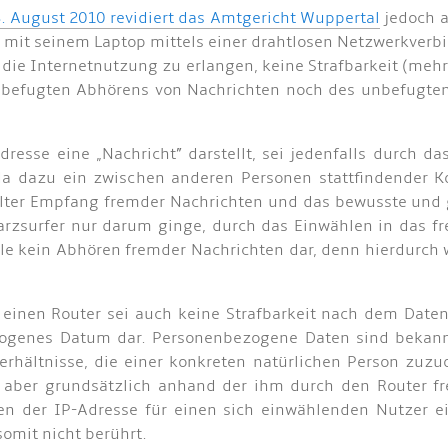
. August 2010 revidiert das Amtgericht Wuppertal
jedoch a
h mit seinem Laptop mittels einer drahtlosen Netzwerkverb
 die Internetnutzung zu erlangen, keine Strafbarkeit (meh
nbefugten Abhörens von Nachrichten noch des unbefugte
resse eine „Nachricht” darstellt, sei jedenfalls durch d
da dazu ein zwischen anderen Personen stattfindender K
ezielter Empfang fremder Nachrichten und das bewusste un
arzsurfer nur darum ginge, durch das Einwählen in das
le kein Abhören fremder Nachrichten dar, denn hierdurch 
einen Router sei auch keine Strafbarkeit nach dem Daten
ogenes Datum dar. Personenbezogene Daten sind bekanntl
erhältnisse, die einer konkreten natürlichen Person zuzu
ber grundsätzlich anhand der ihm durch den Router fr
en der IP-Adresse für einen sich einwählenden Nutzer
omit nicht berührt.