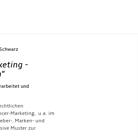
 Schwarz
keting -
h
“
rarbeitet und
echtlichen
ncer-Marketing, u.a. im
eber-, Marken- und
usive Muster zur