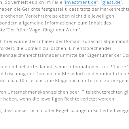
So verhielt es sich im Falle "
investment.de
", "
glass.de
",
 haben die Gerichte festgestellt, dass trotz der Markenrecht
sprochenen Verkehrskreise eben nicht die jeweiligen
sondern allgemeine Informationen zum Inhalt des
tz "Der frühe Vogel fängt den Wurm".
 Auch hier wurde der Inhaber der Domain zunächst abgemahnt
ordert, die Domain zu löschen. Ein entsprechender
er Kennzeichenrechtsinhaber unmittelbar Eigentümer der D
rren und beharrte darauf, seine Informationen zur Pflanze 
auf Löschung der Domain, mußte jedoch in der mündlichen 
, was dazu führte, dass die Klage noch im Termin zurückg
von Unternehmenskennzeichen oder Titelschutzrechten gilt
haben, wenn die jeweiligen Rechte verletzt werden.
 dass dieser sich in aller Regel solange in Sicherheit wi