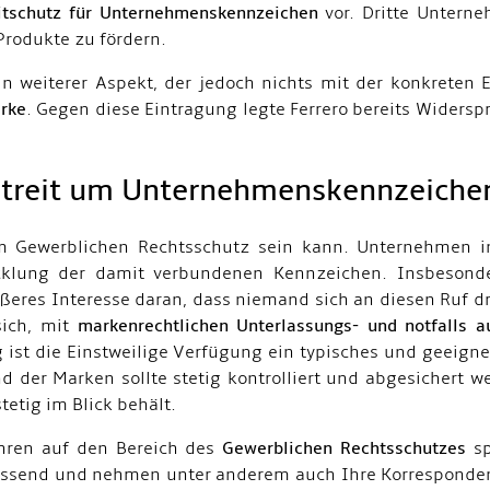
itschutz für Unternehmenskennzeichen
vor. Dritte Untern
rodukte zu fördern.
in weiterer Aspekt, der jedoch nichts mit der konkreten E
rke
. Gegen diese Eintragung legte Ferrero bereits Widers
 Streit um Unternehmenskennzeiche
im Gewerblichen Rechtsschutz sein kann. Unternehmen in
klung der damit verbundenen Kennzeichen. Insbesonder
eres Interesse daran, dass niemand sich an diesen Ruf dr
 sich, mit
markenrechtlichen Unterlassungs- und notfalls 
t die Einstweilige Verfügung ein typisches und geeignet
 der Marken sollte stetig kontrolliert und abgesichert w
etig im Blick behält.
ahren auf den Bereich des
Gewerblichen Rechtsschutzes
sp
fassend und nehmen unter anderem auch Ihre Korresponde