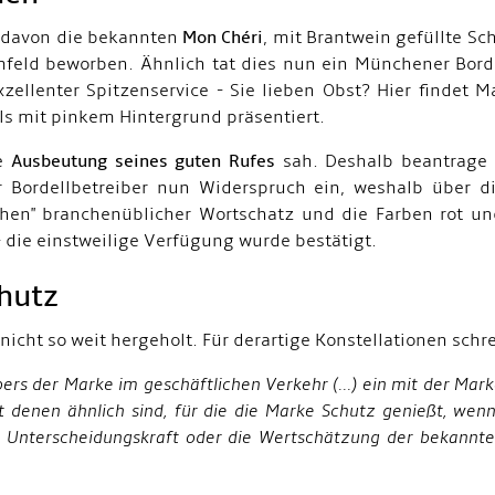
e davon die bekannten
Mon Chéri
, mit Brantwein gefüllte Sc
Umfeld beworben. Ähnlich tat dies nun ein Münchener Bo
ellenter Spitzenservice - Sie lieben Obst? Hier findet M
ls mit pinkem Hintergrund präsentiert.
ne
Ausbeutung seines guten Rufes
sah. Deshalb beantrage 
r Bordellbetreiber nun Widerspruch ein, weshalb über 
chen" branchenüblicher Wortschatz und die Farben rot und
 die einstweilige Verfügung wurde bestätigt.
hutz
nicht so weit hergeholt. Für derartige Konstellationen schre
ers der Marke im geschäftlichen Verkehr (...) ein mit der Mark
t denen ähnlich sind, für die die Marke Schutz genießt, wen
 Unterscheidungskraft oder die Wertschätzung der bekannte