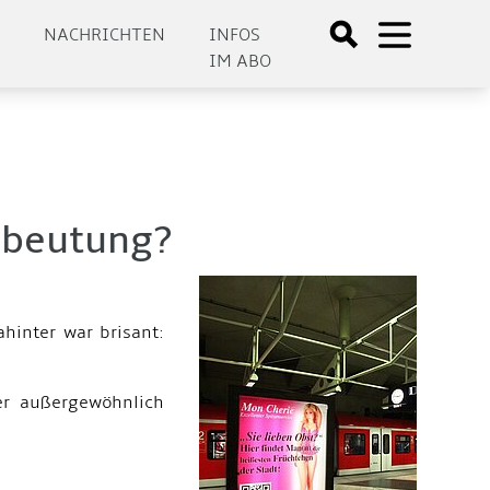
E
NACHRICHTEN
INFOS
IM ABO
usbeutung?
inter war brisant:
er außergewöhnlich