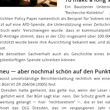
Ein Bautzener Unter
"Recherche-Kollektiv
tlichten Policy Paper namentlich als Beispiel für "extrem 
zt auf eine AfD-Spende, die Unterstützung einer Zeitschri
ktisch wahr. Verschwiegen wurde: dass er kommunalpolitis
D-Anträge stimmt, dass er der CDU insgesamt über 100.000 
erstützt wurde bevor ihre Ausrichtung bekannt war, und da
ot.
te denselben Sachverhalt auch als Geschichte eines bü
gsbedürftigen Spende schreiben können.
 neu — aber nochmal schön auf den Punk
usst unvollständige Berichterstattung rechtlich wie ei
t BGH VI ZR 204/04 (2005) fest.
Dresden hatte gemeint, das gelte nur, wenn der Leser 
geführt wird. Der BGH sagt klar: nein. Der Schutz greift a
wertung
gelangt — hier: "rechtsextrem" —, die er bei vol
chnet das OLG Dresden, das im vergangenen Jahr 