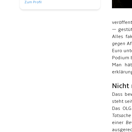
Zum Profil
veröffen
— gestüt
Alles fa
gegen
Af
Euro unt
Podium b
Man hät
erklärun
Nicht
Dass bew
steht sei
Das OLG 
Tatsache
einer
Be
ausgere