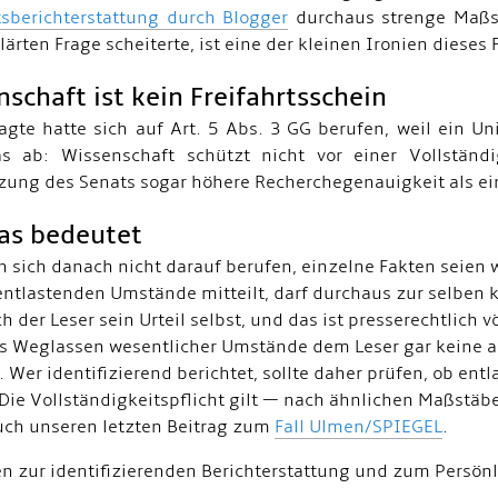
sberichterstattung durch Blogger
durchaus strenge Maßstä
ärten Frage scheiterte, ist eine der kleinen Ironien dieses F
schaft ist kein Freifahrtsschein
agte hatte sich auf Art. 5 Abs. 3 GG berufen, weil ein Uni
s ab: Wissenschaft schützt nicht vor einer Vollständi
zung des Senats sogar höhere Recherchegenauigkeit als e
as bedeutet
 sich danach nicht darauf berufen, einzelne Fakten seien 
entlastenden Umstände mitteilt, darf durchaus zur selben
ch der Leser sein Urteil selbst, und das ist presserechtlich 
s Weglassen wesentlicher Umstände dem Leser gar keine an
n. Wer identifizierend berichtet, sollte daher prüfen, ob 
Die Vollständigkeitspflicht gilt — nach ähnlichen Maßstäbe
uch unseren letzten Beitrag zum
Fall Ulmen/SPIEGEL
.
en zur identifizierenden Berichterstattung und zum Persönl