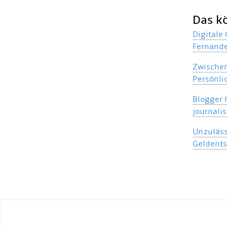
Das k
Digitale
Fernand
Zwischen
Persönli
Blogger h
journali
Unzuläss
Geldent