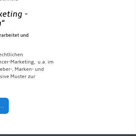
keting -
h
“
rarbeitet und
echtlichen
ncer-Marketing, u.a. im
eber-, Marken- und
usive Muster zur
..