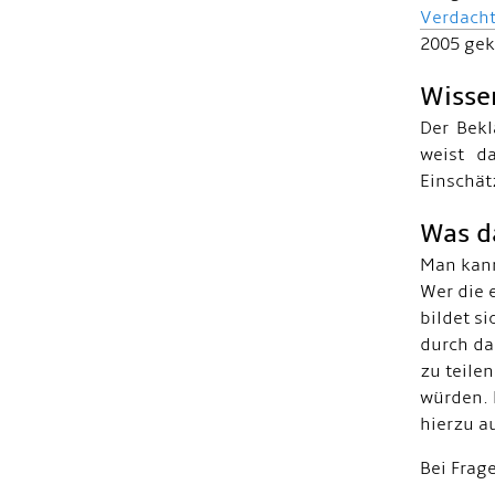
Verdacht
2005 gekl
Wissen
Der Bekl
weist da
Einschät
Was d
Man kann
Wer die 
bildet si
durch da
zu teile
würden. 
hierzu a
Bei Frag