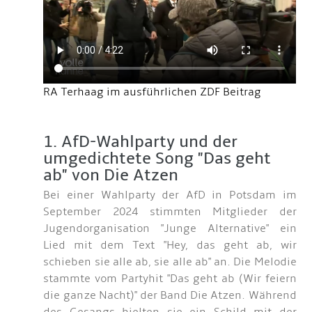
RA Terhaag im ausführlichen ZDF Beitrag
1. AfD-Wahlparty und der
umgedichtete Song "Das geht
ab" von Die Atzen
Bei einer Wahlparty der AfD in Potsdam im
September 2024 stimmten Mitglieder der
Jugendorganisation "Junge Alternative" ein
Lied mit dem Text "Hey, das geht ab, wir
schieben sie alle ab, sie alle ab" an. Die Melodie
stammte vom Partyhit "Das geht ab (Wir feiern
die ganze Nacht)" der Band Die Atzen. Während