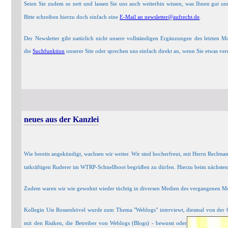
Seien Sie zudem so nett und
lassen Sie uns auch weiterhin wissen, was Ihnen gut un
hierzu doch einfach eine
E-Mail an newsletter@aufrecht.de
.
Bitte schreiben
Der Newsletter gibt natürlich nicht unsere vollständigen Ergänzungen des letzten M
die
Suchfunktion
unserer Site oder sprechen uns einfach direkt an, wenn Sie etwas ver
neues aus der Kanzlei
Wie bereits angekündigt, wachsen wir weiter. Wir sind hocherfreut, mit Herrn Rechts
tatkräftigen Ruderer im WTRP-Schnellboot begrüßen zu dürfen. Hierzu beim nächsten
Zudem waren wir wie gewohnt wieder tüchtig in diversen Medien des vergangenen Mo
Kollegin Ute Rossenhövel wurde zum Thema "Weblogs" interviewt, diesmal von der C
mit den Risiken, die Betreib
er von Weblogs (Blogs) - bewusst oder