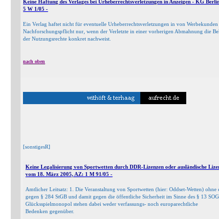
Keine Haftung des Verlages bei Urheberrechtsverletzungen in Anzeigen - KG Berli
5 W 1/05 -
Ein Verlag haftet nicht für eventuelle Urheberrechtsverletzungen in von Werbekunden g
Nachforschungspflicht nur, wenn der Verletzte in einer vorherigen Abmahnung die Be
der Nutzungsrechte konkret nachweist.
nach oben
[sonstigesR]
Keine Legalisierung von Sportwetten durch DDR-Lizenzen oder ausländische Lize
vom 18. März 2005, AZ: 1 M 91/05 -
Amtlicher Leitsatz: 1. Die Veranstaltung von Sportwetten (hier: Oddset-Wetten) ohne 
gegen § 284 StGB und damit gegen die öffentliche Sicherheit im Sinne des § 13 SO
Glücksspielmonopol stehen dabei weder verfassungs- noch europarechtliche
Bedenken gegenüber.