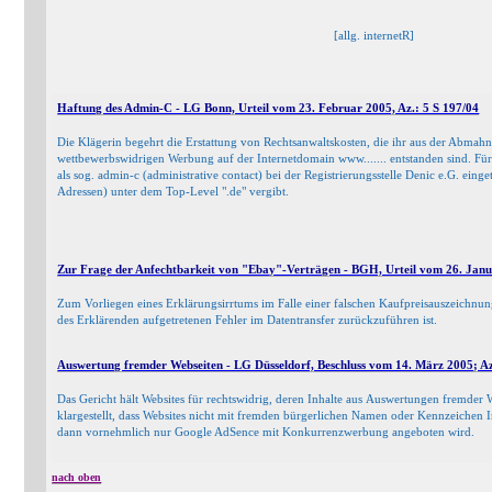
[allg. internetR]
Haftung des Admin-C - LG Bonn, Urteil vom 23. Februar 2005, Az.: 5 S 197/04
Die Klägerin begehrt die Erstattung von Rechtsanwaltskosten, die ihr aus der Abmah
wettbewerbswidrigen Werbung auf der Internetdomain www....... entstanden sind. Fü
als sog. admin-c (administrative contact) bei der Registrierungsstelle Denic e.G. ein
Adressen) unter dem Top-Level ".de" vergibt.
Zur Frage der Anfechtbarkeit von "Ebay"-Verträgen - BGH, Urteil vom 26. Janu
Zum Vorliegen eines Erklärungsirrtums im Falle einer falschen Kaufpreisauszeichnung
des Erklärenden aufgetretenen Fehler im Datentransfer zurückzuführen ist.
Auswertung fremder Webseiten - LG Düsseldorf, Beschluss vom 14. März 2005; A
Das Gericht hält Websites für rechtswidrig, deren Inhalte aus Auswertungen fremder
klargestellt, dass Websites nicht mit fremden bürgerlichen Namen oder Kennzeichen 
dann vornehmlich nur Google AdSence mit Konkurrenzwerbung angeboten wird.
nach oben