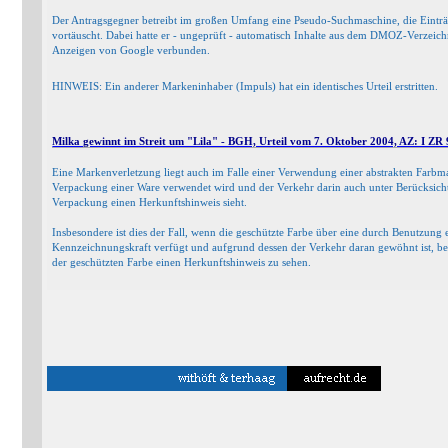
Der Antragsgegner betreibt im großen Umfang eine Pseudo-Suchmaschine, die Einträg
vortäuscht. Dabei hatte er - ungeprüft - automatisch Inhalte aus dem DMOZ-Verzeic
Anzeigen von Google verbunden.
HINWEIS: Ein anderer Markeninhaber (Impuls) hat ein identisches Urteil erstritten.
Milka gewinnt im Streit um "Lila" - BGH, Urteil vom 7. Oktober 2004, AZ: I ZR 
Eine Markenverletzung liegt auch im Falle einer Verwendung einer abstrakten Farbm
Verpackung einer Ware verwendet wird und der Verkehr darin auch unter Berücksicht
Verpackung einen Herkunftshinweis sieht.
Insbesondere ist dies der Fall, wenn die geschützte Farbe über eine durch Benutzung 
Kennzeichnungskraft verfügt und aufgrund dessen der Verkehr daran gewöhnt ist, be
der geschützten Farbe einen Herkunftshinweis zu sehen.