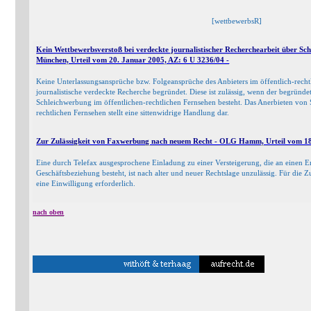
[wettbewerbsR]
Kein Wettbewerbsverstoß bei verdeckte journalistischer Recherchearbeit über S
München, Urteil vom 20. Januar 2005, AZ: 6 U 3236/04 -
Keine Unterlassungsansprüche bzw. Folgeansprüche des Anbieters im öffentlich-rech
journalistische verdeckte Recherche begründet. Diese ist zulässig, wenn der begründ
Schleichwerbung im öffentlichen-rechtlichen Fernsehen besteht. Das Anerbieten von
rechtlichen Fernsehen stellt eine sittenwidrige Handlung dar.
Zur Zulässigkeit von Faxwerbung nach neuem Recht - OLG Hamm, Urteil vom 18
Eine durch Telefax ausgesprochene Einladung zu einer Versteigerung, die an einen E
Geschäftsbeziehung besteht, ist nach alter und neuer Rechtslage unzulässig. Für die
eine Einwilligung erforderlich.
nach oben