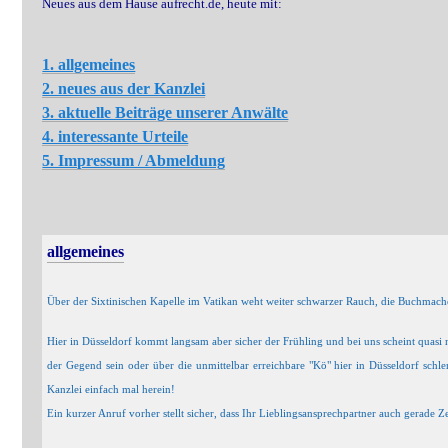
Neues aus dem Hause aufrecht.de, heute mit:
1. allgemeines
2. neues aus der Kanzlei
3. aktuelle Beiträge unserer Anwälte
4. interessante Urteile
5. Impressum / Abmeldung
a
llgemeines
Über der Sixtinischen Kapelle im Vatikan weht weiter schwarzer Rauch, die Buchmacher
Hier in Düsseldorf kommt langsam aber sicher der Frühling und bei uns scheint quasi n
der Gegend sein oder über die unmittelbar erreichbare "Kö" hier in Düsseldorf schle
Kanzlei einfach mal herein!
Ein kurzer Anruf vorher stellt sicher, dass Ihr Lieblingsansprechpartner auch gerade Zei