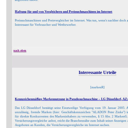
Haftung für und von Vergleichern und Preissuchmaschinen im Internet
Preissuchmaschinen und Preisvergleicher im Internet. Was tun, wenn's nachher doch all
Interessant für Verbraucher und Wettbewerber.
nach oben
Interessante Urteile
[markenR]
Kennzeichenmäßige Markennutzung in Pseudosuchmaschine – LG Düsseldorf, AZ: 2
Das LG Düsseldorf bestätigt seine Einstweilige Verfügung vom 19. Januar 2005. 
unzulässig, fremde Marken (hier: Geschäftskennzeichen "ALADON Peter Zinke"
für direkte Konkurrenten des Markeninhabers zu verwenden, § 15 Abs. 2 MarkenG.
Versicherungsvergleiche anbot, reicht die Branchennähe zum Inhalt seiner Anzeigen au
Angeboten an Kunden, die Versicherungsvergleiche im Internet suchen.