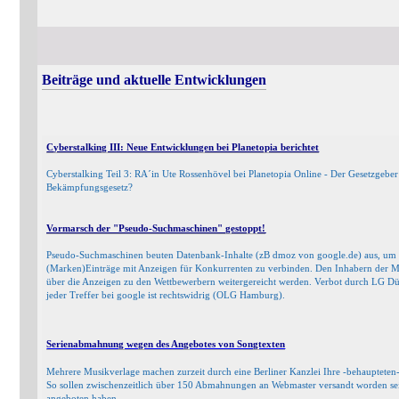
Beiträge und aktuelle Entwicklungen
Cyberstalking III: Neue Entwicklungen bei Planetopia berichtet
Cyberstalking Teil 3: RA´in Ute Rossenhövel bei Planetopia Online - Der Gesetzgebe
Bekämpfungsgesetz?
Vormarsch der "Pseudo-Suchmaschinen" gestoppt!
Pseudo-Suchmaschinen beuten Datenbank-Inhalte (zB dmoz von google.de) aus, um 
(Marken)Einträge mit Anzeigen für Konkurrenten zu verbinden. Den Inhabern der 
über die Anzeigen zu den Wettbewerbern weitergereicht werden. Verbot durch LG Düs
jeder Treffer bei google ist rechtswidrig (OLG Hamburg).
Serienabmahnung wegen des Angebotes von Songtexten
Mehrere Musikverlage machen zurzeit durch eine Berliner Kanzlei Ihre -behaupteten
So sollen zwischenzeitlich über 150 Abmahnungen an Webmaster versandt worden sein
angeboten haben.