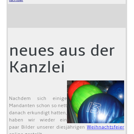
nach oben
neues aus der
Kanzlei
Nachdem sich einige
Mandanten schon so nett
danach erkundigt hatten,
haben wir wieder ein
paar Bilder unserer diesjährigen
Weihnachtsfeier