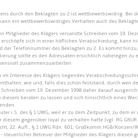
s durch den Beklagten zu 2 ist wettbewerbswidrig. Bei der
kann ein wettbewerbswidriges Verhalten auch des Beklagte
en Mitglieder des Klägers versandte Schreiben vom 19. De
n erschöpfe sich in einer höflichen Verabschiedung, kann 
und der Telefonnummer des Beklagten zu 2. Es kommt hinzu, 
ulierung sollte es den Adressaten ersichtlich nahelegen z
auensvoll zusammenzuarbeiten.
ch im Interesse des Klägers liegendes Verabschiedungssch
nthalten, wie und, falls dies schon feststand, durch wen d
 Schreiben vom 19. Dezember 1998 daher darauf ausgerichte
n diesem beraten zu lassen und sich hinsichtlich eines Wec
wenden.
auter i.S. des § 1 UWG, weil er zu dem Zeitpunkt, zu dem e
 diesem gegenüber loyal zu verhalten hatte (vgl. RG GRUR 
t, 22. Aufl., § 1 UWG Rdn. 601; Großkomm.HGB/Konzen/Webe
er - steuerlicher Betreuer der Mitglieder des Klägers diese