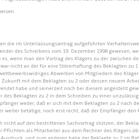
weisen.
len die im Unterlassungsantrag aufgeführten Verhaltenswe
bsender des Schreibens vom 19. Dezember 1998 gewesen, w
e es, wenn man den Vortrag des Klägers zu der zwischen 
 zwar nicht an der für eine Störerhaftung des Beklagten zu
wettbewerbswidriges Abwerben von Mitgliedern des Klägers
in Zukunft mit dem Beklagten zu 2 oder dessen neuem Arb
rwendet habe und seinerzeit noch bei diesem angestellt gew
 des Beklagten zu 2 in dem Schreiben zu einer unzulässig
pfänger weder, daß er sich mit dem Beklagten zu 2 nach d
er weiter betätige, noch erst recht, daß der Empfänger den K
 nicht auf den bestrittenen Sachvortrag stützen, der Bekl
er Pflichten als Mitarbeiter aus dem Rechner des Klägers
 Ausdruck, und zum anderen habe der Beklagte zu 2 im Ra