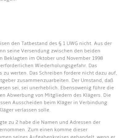
isen den Tatbestand des § 1 UWG nicht. Aus der
enn seine Versendung zwischen den beiden
den Beklagten im Oktober und November 1998
 1 erforderlichen Wiederholungsgefahr. Das
 zu werten. Das Schreiben fordere nicht dazu auf,
eitgeber zusammenzuarbeiten. Der Umstand, daß
esen sei, sei unerheblich. Ebensowenig führe die
en Abwerbung von Mitgliedern des Klägers. Die
essen Ausscheiden beim Kläger in Verbindung
läger verlassen solle.
agte zu 2 habe die Namen und Adressen der
 übernommen. Zum einen komme dieser
hmen seines Aufgabenkreises gehandelt, wenn er