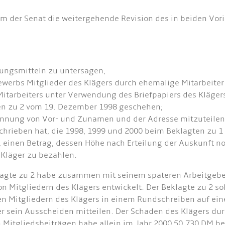
 der Senat die weitergehende Revision des in beiden Vori
ungsmitteln zu untersagen,
werbs Mitglieder des Klägers durch ehemalige Mitarbeiter
tarbeiters unter Verwendung des Briefpapiers des Kläger
en zu 2 vom 19. Dezember 1998 geschehen;
ennung von Vor- und Zunamen und der Adresse mitzuteilen,
ieben hat, die 1998, 1999 und 2000 beim Beklagten zu 1 a
, einen Betrag, dessen Höhe nach Erteilung der Auskunft 
 Kläger zu bezahlen.
klagte zu 2 habe zusammen mit seinem späteren Arbeitgeb
 Mitgliedern des Klägers entwickelt. Der Beklagte zu 2 s
en Mitgliedern des Klägers in einem Rundschreiben auf ein
r sein Ausscheiden mitteilen. Der Schaden des Klägers dur
 Mitgliedsbeiträgen habe allein im Jahr 2000 50.730 DM be