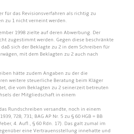
 für das Revisionsverfahren als richtig zu
n zu 1 nicht verneint werden.
zember 1998 zielte auf deren Abwerbung. Der
nicht zugestimmt werden. Gegen diese beschränkte
daß sich der Beklagte zu 2 in dem Schreiben für
u erwägen, mit dem Beklagten zu 2 auch nach
reiben hätte zudem Angaben zu der die
eren weitere steuerliche Beratung beim Kläger
t, die vom Beklagten zu 2 seinerzeit betreuten
hsels der Mitgliedschaft in einem
r das Rundschreiben versandte, noch in einem
1939, 728, 731; BAG AP Nr. 5 zu § 60 HGB = BB
r, 4. Aufl., § 60 Rdn. 17). Das galt zumal im
n gegenüber eine Vertrauensstellung innehatte und