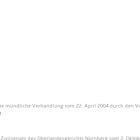
die mündliche Verhandlung vom 22. April 2004 durch den Vors
t:
3. Zivilsenats des Oberlandesgerichts Nürnberg vom 2. Okt