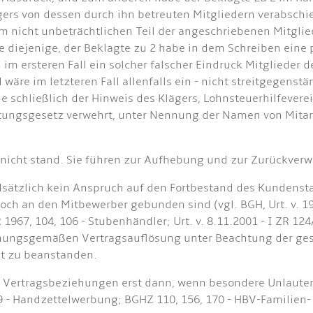
gers von dessen durch ihn betreuten Mitgliedern verabschi
 nicht unbeträchtlichen Teil der angeschriebenen Mitglie
e diejenige, der Beklagte zu 2 habe in dem Schreiben ein
im ersteren Fall ein solcher falscher Eindruck Mitglieder 
e im letzteren Fall allenfalls ein - nicht streitgegenst
schließlich der Hinweis des Klägers, Lohnsteuerhilfevere
ngsgesetz verwehrt, unter Nennung der Namen von Mitar
n nicht stand. Sie führen zur Aufhebung und zur Zurückver
undsätzlich kein Anspruch auf den Fortbestand des Kunde
 an den Mitbewerber gebunden sind (vgl. BGH, Urt. v. 19.1
 1967, 104, 106 - Stubenhändler; Urt. v. 8.11.2001 - I ZR 12
ungsgemäßen Vertragsauflösung unter Beachtung der gese
ht zu beanstanden.
 Vertragsbeziehungen erst dann, wenn besondere Unlauterk
379 - Handzettelwerbung; BGHZ 110, 156, 170 - HBV-Famili