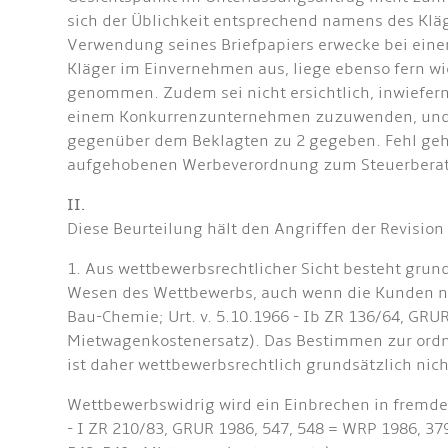
sich der Üblichkeit entsprechend namens des Klä
Verwendung seines Briefpapiers erwecke bei einem
Kläger im Einvernehmen aus, liege ebenso fern wi
genommen. Zudem sei nicht ersichtlich, inwiefern 
einem Konkurrenzunternehmen zuzuwenden, und wär
gegenüber dem Beklagten zu 2 gegeben. Fehl gehe 
aufgehobenen Werbeverordnung zum Steuerberatu
II.
Diese Beurteilung hält den Angriffen der Revisio
1. Aus wettbewerbsrechtlicher Sicht besteht gr
Wesen des Wettbewerbs, auch wenn die Kunden noch
Bau-Chemie; Urt. v. 5.10.1966 - Ib ZR 136/64, GRUR
Mietwagenkostenersatz). Das Bestimmen zur ordn
ist daher wettbewerbsrechtlich grundsätzlich nic
Wettbewerbswidrig wird ein Einbrechen in fremde
- I ZR 210/83, GRUR 1986, 547, 548 = WRP 1986, 