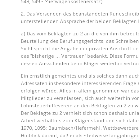
548, 549 - Mietwagenkostenersatz).
2. Das Versenden des beanstandeten Rundschreiben
unterstellenden Absprache der beiden Beklagten 
a) Das vom Beklagten zu 2 an die von ihm betreut
Beurteilung des Berufungsgerichts, das Schreibe
Sicht spricht die Angabe der privaten Anschrift 
das "bisherige ... Vertrauen" bedankt. Diese Form
dessen Ausscheiden beim Kläger weiterhin vertr
Ein ernstlich gemeintes und als solches dann au
Adressaten insbesondere interessierenden Frage e
erfolgen würde. Alles in allem genommen war das
Mitglieder zu veranlassen, sich auch weiterhin vo
Lohnsteuerhilfeverein an den Beklagten zu 2 zu 
Der Beklagte zu 2 verhielt sich schon deshalb unl
Arbeitsverhältnis zum Kläger stand und sich daher
1970, 1095; Baumbach/Hefermehl, Wettbewerbsrech
Hinblick darauf, daß er als - teilweise langjährig