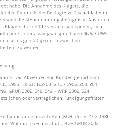
edet habe. Die Annahme des Klägers, die
der den Eindruck, der Beklagte zu 2 scheide beim
e persönliche Steuerberatungsbefugnis in Anspruch
des Klägers dazu hätte veranlassen können, sich
ändlicher - Unterlassungsanspruch gemäß § 3 UWG
inen sei es gemäß § 6 der inzwischen
beitern zu werben.
weisung.
nstamms. Das Abwerben von Kunden gehört zum
1.1965 - Ib ZR 122/63, GRUR 1966, 263, 264 -
4/99, GRUR 2002, 548, 549 = WRP 2002, 524 -
tzlichen oder vertraglichen Kündigungsfristen
eitsumstände hinzutreten (BGH, Urt. v. 27.2.1986
en- und Wohnungsrechtsschutz; BGH GRUR 2002,