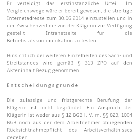
Er verteidigt das erstinstanzliche Urteil. Im
Vergleichswege wäre er bereit gewesen, die streitige
Internetadresse zum 30.06.2014 einzustellen und in
der Zwischenzeit die von der Klägerin zur Verfügung
gestellt Intranetseite für die
Betriebsratskommunikation zu testen.
Hinsichtlich der weiteren Einzelheiten des Sach- und
Streitstandes wird gemäß § 313 ZPO auf den
Akteninhalt Bezug genommen.
E n t s c h e i d u n g s g r ü n d e
Die zulässige und fristgerechte Berufung der
Klägerin ist nicht begründet. Ein Anspruch der
Klägerin ist weder aus § 12 BGB i. V. m. §§ 823, 1004
BGB noch aus der dem Arbeitnehmer obliegenden
Rücksichtnahmepflicht des Arbeitsverhältnisses
gegeben.