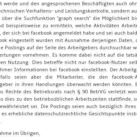
t werde und den angesprochenen Beschäftigten auch ohn
echnischen Verhaltens- und Leistungskontrolle, sondern au
k über die Suchfunktion "graph search" die Möglichkeit b
 beispielsweise zu ermitteln, welche Aktivitäten Arb
h, der sich bei facebook angemeldet habe und sei auch bal
book eingestellt wurden mit Ausnahme derjenigen Daten, d
e Postings auf der Seite des Arbeitgebers durchsuchbar wi
tungen vornehmen. Es komme dabei nicht auf die tatsäc
igen Nutzung. Dies betreffe nicht nur facebook-Nutzer se
hmer Informationen bei facebook einstellten. Der Arbeitge
alls seien aber die Mitarbeiter, die den facebook-A
tgeber in ihren Handlungen überwacht werden könnten. 
s Rechte des Betriebsrats nach § 90 BetrVG verletzt wo
ss dies zu den betriebsüblichen Arbeitszeiten stattfinde, 
währleistet sei. Die Postings seien auch bezüglich ihres
 es erhebliche datenschutzrechtliche Gesichtspunkte ins
.
nahme im Übrigen,