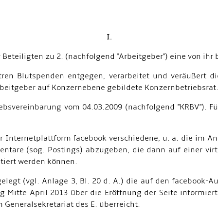
I.
er Beteiligten zu 2. (nachfolgend "Arbeitgeber") eine von i
tren Blutspenden entgegen, verarbeitet und veräußert d
 Arbeitgeber auf Konzernebene gebildete Konzernbetriebsrat
ebsvereinbarung vom 04.03.2009 (nachfolgend "KRBV"). Fü
er Internetplattform facebook verschiedene, u. a. die im 
ntare (sog. Postings) abzugeben, die dann auf einer vir
tiert werden können.
egt (vgl. Anlage 3, Bl. 20 d. A.) die auf den facebook-Auf
itte April 2013 über die Eröffnung der Seite informiert 
Generalsekretariat des E. überreicht.