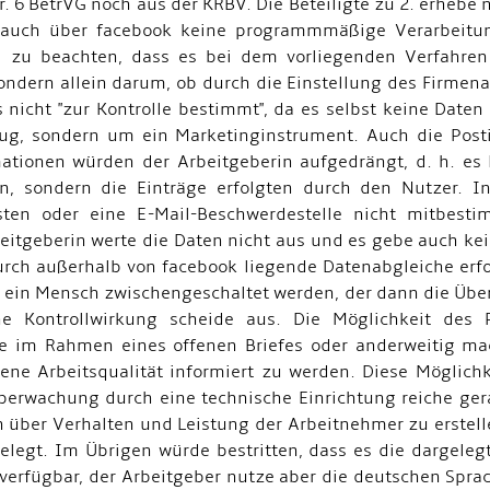
r. 6 BetrVG noch aus der KRBV. Die Beteiligte zu 2. erhebe 
 auch über facebook keine programmmäßige Verarbeitun
ei zu beachten, dass es bei dem vorliegenden Verfahre
ondern allein darum, ob durch die Einstellung des Firmena
s nicht "zur Kontrolle bestimmt", da es selbst keine Date
eug, sondern um ein Marketinginstrument. Auch die Pos
tionen würden der Arbeitgeberin aufgedrängt, d. h. es li
, sondern die Einträge erfolgten durch den Nutzer. I
n oder eine E-Mail-Beschwerdestelle nicht mitbestim
tgeberin werte die Daten nicht aus und es gebe auch kei
durch außerhalb von facebook liegende Datenabgleiche erf
 ein Mensch zwischengeschaltet werden, der dann die Übe
e Kontrollwirkung scheide aus. Die Möglichkeit des 
 im Rahmen eines offenen Briefes oder anderweitig mach
ne Arbeitsqualität informiert zu werden. Diese Möglich
berwachung durch eine technische Einrichtung reiche ger
 über Verhalten und Leistung der Arbeitnehmer zu erstelle
legt. Im Übrigen würde bestritten, dass es die dargelegt
verfügbar, der Arbeitgeber nutze aber die deutschen Sprac