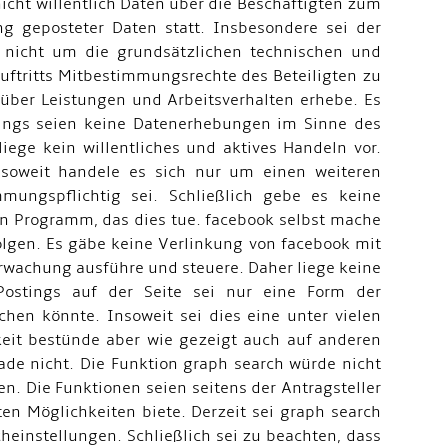
nicht willentlich Daten über die Beschäftigten zum
g geposteter Daten statt. Insbesondere sei der
n nicht um die grundsätzlichen technischen und
uftritts Mitbestimmungsrechte des Beteiligten zu
n über Leistungen und Arbeitsverhalten erhebe. Es
tings seien keine Datenerhebungen im Sinne des
ege kein willentliches und aktives Handeln vor.
nsoweit handele es sich nur um einen weiteren
mungspflichtig sei. Schließlich gebe es keine
n Programm, das dies tue. facebook selbst mache
olgen. Es gäbe keine Verlinkung von facebook mit
rwachung ausführe und steuere. Daher liege keine
Postings auf der Seite sei nur eine Form der
en könnte. Insoweit sei dies eine unter vielen
keit bestünde aber wie gezeigt auch auf anderen
ade nicht. Die Funktion graph search würde nicht
n. Die Funktionen seien seitens der Antragsteller
en Möglichkeiten biete. Derzeit sei graph search
heinstellungen. Schließlich sei zu beachten, dass