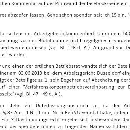
schen Kommentar auf der Pinnwand der facebook-Seite ein, d
res abzapfen lassen. Gehe schon spenden seit ich 18 bin. 
r seitens der Arbeitgeberin kommentiert. Unter dem 14.0
suchung vor der Blutabnahme nicht regelgerecht vorge
siert werden müssen (vgl. Bl. 118 d. A.). Aufgrund von Di
iert wurden.
d einen der örtlichen Betriebsrat wandte sich der Beteil
einer am 03.06.2013 bei dem Arbeitsgericht Düsseldorf e
folgt der Beteiligte zu 1. sein Begehren auf Abschaltung de
rf einer "Verfahrenskonzernbetriebsvereinbarung zur
e" (vgl. Bl. 47 - 49 d. A.).
ihm stehe ein Unterlassungsanspruch zu, da der Ar
§ 87 Abs. 1 Nr. 1 und Nr. 6 BetrVG verletzt habe, indem 
e. Ein Mitbestimmungsrecht ergebe sich insbesondere dara
end der Spendeterminen zu tragenden Namensschildern e