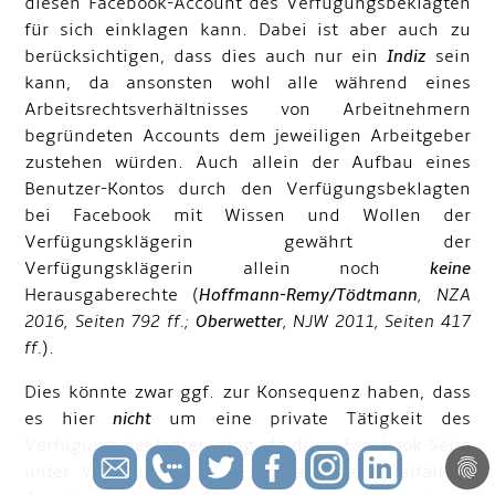
diesen Facebook-Account des Verfügungsbeklagten
für sich einklagen kann. Dabei ist aber auch zu
berücksichtigen, dass dies auch nur ein
Indiz
sein
kann, da ansonsten wohl alle während eines
Arbeitsrechtsverhältnisses von Arbeitnehmern
begründeten Accounts dem jeweiligen Arbeitgeber
zustehen würden. Auch allein der Aufbau eines
Benutzer-Kontos durch den Verfügungsbeklagten
bei Facebook mit Wissen und Wollen der
Verfügungsklägerin gewährt der
Verfügungsklägerin allein noch
keine
Herausgaberechte (
Hoffmann-Remy/Tödtmann
, NZA
2016, Seiten 792 ff.;
Oberwetter
, NJW 2011, Seiten 417
ff.
).
Dies könnte zwar ggf. zur Konsequenz haben, dass
es hier
nicht
um eine private Tätigkeit des
Verfügungsbeklagten ging, da diese Facebook-Seite
unter Verwendung von Fotos auch auf vielfältige