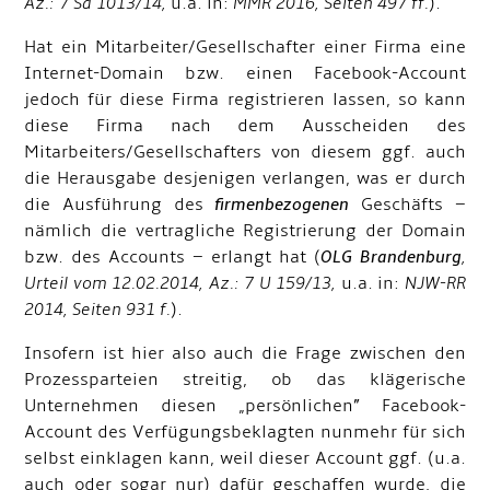
Az.: 7 Sa 1013/14,
u.a. in:
MMR 2016, Seiten 497 ff.
).
Hat ein Mitarbeiter/Gesellschafter einer Firma eine
Internet-Domain bzw. einen Facebook-Account
jedoch für diese Firma registrieren lassen, so kann
diese Firma nach dem Ausscheiden des
Mitarbeiters/Gesellschafters von diesem ggf. auch
die Herausgabe desjenigen verlangen, was er durch
die Ausführung des
firmenbezogenen
Geschäfts –
nämlich die vertragliche Registrierung der Domain
bzw. des Accounts – erlangt hat (
OLG Brandenburg
,
Urteil vom 12.02.2014, Az.: 7 U 159/13,
u.a. in:
NJW-RR
2014, Seiten 931 f.
).
Insofern ist hier also auch die Frage zwischen den
Prozessparteien streitig, ob das klägerische
Unternehmen diesen „persönlichen” Facebook-
Account des Verfügungsbeklagten nunmehr für sich
selbst einklagen kann, weil dieser Account ggf. (u.a.
auch oder sogar nur) dafür geschaffen wurde, die