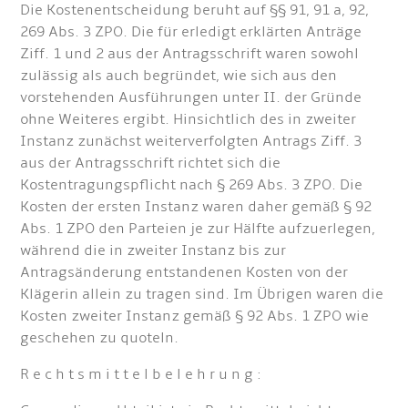
Die Kostenentscheidung beruht auf §§ 91, 91 a, 92,
269 Abs. 3 ZPO. Die für erledigt erklärten Anträge
Ziff. 1 und 2 aus der Antragsschrift waren sowohl
zulässig als auch begründet, wie sich aus den
vorstehenden Ausführungen unter II. der Gründe
ohne Weiteres ergibt. Hinsichtlich des in zweiter
Instanz zunächst weiterverfolgten Antrags Ziff. 3
aus der Antragsschrift richtet sich die
Kostentragungspflicht nach § 269 Abs. 3 ZPO. Die
Kosten der ersten Instanz waren daher gemäß § 92
Abs. 1 ZPO den Parteien je zur Hälfte aufzuerlegen,
während die in zweiter Instanz bis zur
Antragsänderung entstandenen Kosten von der
Klägerin allein zu tragen sind. Im Übrigen waren die
Kosten zweiter Instanz gemäß § 92 Abs. 1 ZPO wie
geschehen zu quoteln.
R e c h t s m i t t e l b e l e h r u n g :