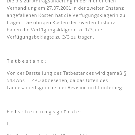
Die bis zur Antragsänderung in der mündlichen
Verhandlung am 27.07.2001 in der zweiten Instanz
angefallenen Kosten hat die Verfügungsklägerin zu
tragen. Die übrigen Kosten der zweiten Instanz
haben die Verfügungsklägerin zu 1/3, die
Verfügungsbeklagte zu 2/3 zu tragen.
T a t b e s t a n d :
Von der Darstellung des Tatbestandes wird gemäß §
543 Abs. 1 ZPO abgesehen, da das Urteil des
Landesarbeitsgerichts der Revision nicht unterliegt.
E n t s c h e i d u n g s g r ü n d e :
I.