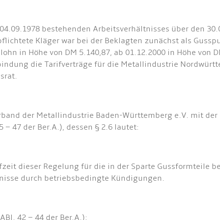
t 04.09.1978 bestehenden Arbeitsverhältnisses über den 30.
flichtete Kläger war bei der Beklagten zunächst als Gusspu
hn in Höhe von DM 5.140,87, ab 01.12.2000 in Höhe von DM
rifbindung die Tarifverträge für die Metallindustrie Nord
srat.
rband der Metallindustrie Baden-Württemberg e.V. mit der 
– 47 der Ber.A.), dessen § 2.6 lautet:
zeit dieser Regelung für die in der Sparte Gussformteile 
nisse durch betriebsbedingte Kündigungen.
Bl. 42 – 44 der Ber.A.):