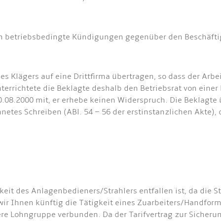
en betriebsbedingte Kündigungen gegenüber den Beschäfti
 Klägers auf eine Drittfirma übertragen, so dass der Arbeit
unterrichtete die Beklagte deshalb den Betriebsrat von ein
0.08.2000 mit, er erhebe keinen Widerspruch. Die Beklagte
tes Schreiben (ABl. 54 – 56 der erstinstanzlichen Akte), 
eit des Anlagenbedieners/Strahlers entfallen ist, da die S
r Ihnen künftig die Tätigkeit eines Zuarbeiters/Handform
rigere Lohngruppe verbunden. Da der Tarifvertrag zur Siche