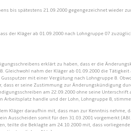
eibens bis spätestens 21.09.2000 gegengezeichnet wieder zu
dass der Kläger ab 01.09.2000 nach Lohngruppe 07 zuzügli
gungsschreibens erklärt zu haben, dass er die Änderungsk
8. Gleichwohl nahm der Kläger ab 01.09.2000 die Tätigkeit a
s Gussputzer mit einer Vergütung nach Lohngruppe 8. Obwoh
ar, dass er seine Zustimmung zur Änderungskündigung du
igungsschreiben am 22.09.2000 ohne seine Unterschrift a
en Arbeitsplatz handle und der Lohn, Lohngruppe 8, stimme
e dem Kläger daraufhin mit, dass man zur Kenntnis nehme,
ein Ausscheiden somit für den 31.03.2001 vorgemerkt (ABl. 
en, teilte die Beklagte am 24.10.2000 mit, dass vorliegen