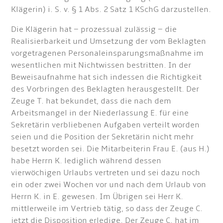
Klägerin) i. S. v. § 1 Abs. 2 Satz 1 KSchG darzustellen.
Die Klägerin hat – prozessual zulässig – die
Realisierbarkeit und Umsetzung der vom Beklagten
vorgetragenen Personaleinsparungsmaßnahme im
wesentlichen mit Nichtwissen bestritten. In der
Beweisaufnahme hat sich indessen die Richtigkeit
des Vorbringen des Beklagten herausgestellt. Der
Zeuge T. hat bekundet, dass die nach dem
Arbeitsmangel in der Niederlassung E. für eine
Sekretärin verbliebenen Aufgaben verteilt worden
seien und die Position der Sekretärin nicht mehr
besetzt worden sei. Die Mitarbeiterin Frau E. (aus H.)
habe Herrn K. lediglich während dessen
vierwöchigen Urlaubs vertreten und sei dazu noch
ein oder zwei Wochen vor und nach dem Urlaub von
Herrn K. in E. gewesen. Im Übrigen sei Herr K.
mittlerweile im Vertrieb tätig, so dass der Zeuge C.
jetzt die Disposition erledige. Der Zeuge C. hat im