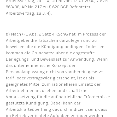
Arbeitsvertrag, zu II 4, Urteil vom 12.01.2000, 7 AZR
863/98, AP Nr. 217 zu § 620 BGB Befristeter
Arbeitsvertrag, zu 3, 4).
b) Nach § 1 Abs. 2 Satz 4 KSchG hat im Prozess der
Arbeitgeber die Tatsachen darzulegen und zu
beweisen, die die Kündigung bedingen. Indessen
kommen die Grundsätze über die abgestufte
Darlegungs- und Beweislast zur Anwendung. Wenn
das unternehmerische Konzept der
Personalanpassung nicht von vornherein gesetz-,
tarif- oder vertragswidrig erscheint, ist es als
geeignetes Mittel zum rationelleren Einsatz der
Arbeitnehmer anzusehen und schafft die
Voraussetzung für die auf betriebliche Erfordernisse
gestützte Kündigung. Dabei kann der
Arbeitskräfteüberhang dadurch indiziert sein, dass
im Betrieb verrichtete Aufgaben geringer werden