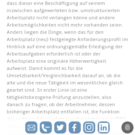
dass dieser eine Beschäftigung auf seinem
inzwischen aufgewerteten bzw. umstrukturierten
Arbeitsplatz nicht verlangen könne und andere
Arbeitsmöglichkeiten nicht mehr vorhanden seien.
Anders liegen die Dinge, wenn das für den
Arbeitsplatz (neu) festgelegte Anforderungsprofil im
Hinblick auf eine ordnungsgemäße Erledigung der
Arbeitsaufgaben erforderlich ist oder der
Arbeitsplatz eine originäre Höherwertigkeit
aufweist. Damit kommt es für die
Umsetzbarkeit/Vergleichbarkeit darauf an, ob die
alte und die neue Tätigkeit im wesentlichen gleich
geartet sind. In erster Linie ist eine
tätigkeitsbezogene Prüfung anzustellen, also
danach zu fragen, ob der Arbeitnehmer, dessen
bisheriger Arbeitsplatz entfallen ist, die Funktion
des anderen Arbeitsplatzes wahrnehmen kann (BAG,
Urteil vom 05.10.1995, a.a.O., zu II 3 c). Die
Eingruppierung bzw. Vergütung bieten einen eher