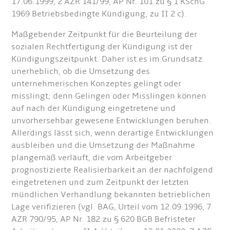
17.06.1999, 2 AZR 141/99, AP Nr. 101 zu § 1 KSchG
1969 Betriebsbedingte Kündigung, zu II 2 c).
Maßgebender Zeitpunkt für die Beurteilung der
sozialen Rechtfertigung der Kündigung ist der
Kündigungszeitpunkt. Daher ist es im Grundsatz
unerheblich, ob die Umsetzung des
unternehmerischen Konzeptes gelingt oder
misslingt; denn Gelingen oder Misslingen können
auf nach der Kündigung eingetretene und
unvorhersehbar gewesene Entwicklungen beruhen.
Allerdings lässt sich, wenn derartige Entwicklungen
ausbleiben und die Umsetzung der Maßnahme
plangemäß verläuft, die vom Arbeitgeber
prognostizierte Realisierbarkeit an der nachfolgend
eingetretenen und zum Zeitpunkt der letzten
mündlichen Verhandlung bekannten betrieblichen
Lage verifizieren (vgl. BAG, Urteil vom 12.09.1996, 7
AZR 790/95, AP Nr. 182 zu § 620 BGB Befristeter