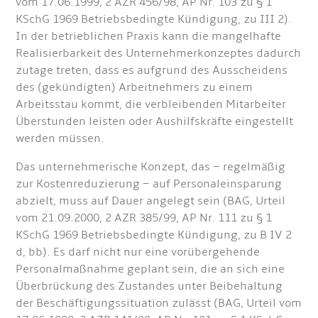
vom 17.06.1999, 2 AZR 456/98, AP Nr. 103 zu § 1
KSchG 1969 Betriebsbedingte Kündigung, zu III 2).
In der betrieblichen Praxis kann die mangelhafte
Realisierbarkeit des Unternehmerkonzeptes dadurch
zutage treten, dass es aufgrund des Ausscheidens
des (gekündigten) Arbeitnehmers zu einem
Arbeitsstau kommt, die verbleibenden Mitarbeiter
Überstunden leisten oder Aushilfskräfte eingestellt
werden müssen.
Das unternehmerische Konzept, das – regelmäßig
zur Kostenreduzierung – auf Personaleinsparung
abzielt, muss auf Dauer angelegt sein (BAG, Urteil
vom 21.09.2000, 2 AZR 385/99, AP Nr. 111 zu § 1
KSchG 1969 Betriebsbedingte Kündigung, zu B IV 2
d, bb). Es darf nicht nur eine vorübergehende
Personalmaßnahme geplant sein, die an sich eine
Überbrückung des Zustandes unter Beibehaltung
der Beschäftigungssituation zulässt (BAG, Urteil vom