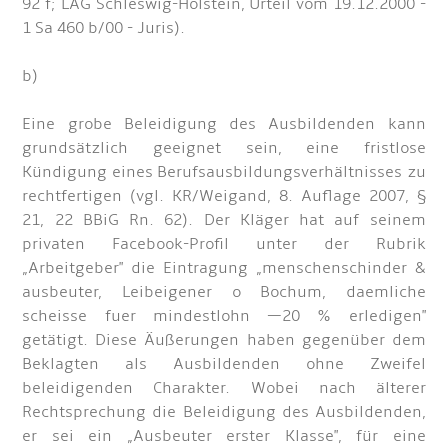
92 f; LAG Schleswig-Holstein, Urteil vom 19.12.2000 -
1 Sa 460 b/00 - Juris).
b)
Eine grobe Beleidigung des Ausbildenden kann
grundsätzlich geeignet sein, eine fristlose
Kündigung eines Berufsausbildungsverhältnisses zu
rechtfertigen (vgl. KR/Weigand, 8. Auflage 2007, §
21, 22 BBiG Rn. 62). Der Kläger hat auf seinem
privaten Facebook-Profil unter der Rubrik
„Arbeitgeber" die Eintragung „menschenschinder &
ausbeuter, Leibeigener o Bochum, daemliche
scheisse fuer mindestlohn —20 % erledigen"
getätigt. Diese Äußerungen haben gegenüber dem
Beklagten als Ausbildenden ohne Zweifel
beleidigenden Charakter. Wobei nach älterer
Rechtsprechung die Beleidigung des Ausbildenden,
er sei ein „Ausbeuter erster Klasse", für eine