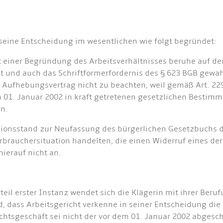
seine Entscheidung im wesentlichen wie folgt begründet:
 einer Begründung des Arbeitsverhältnisses beruhe auf de
 und auch das Schriftformerfordernis des § 623 BGB gewah
 Aufhebungsvertrag nicht zu beachten, weil gemäß Art. 229
m 01. Januar 2002 in kraft getretenen gesetzlichen Besti
n.
ionsstand zur Neufassung des bürgerlichen Gesetzbuchs 
erbrauchersituation handelten, die einen Widerruf eines de
hierauf nicht an.
teil erster Instanz wendet sich die Klägerin mit ihrer Ber
, dass Arbeitsgericht verkenne in seiner Entscheidung die 
chtsgeschäft sei nicht der vor dem 01. Januar 2002 abgesc