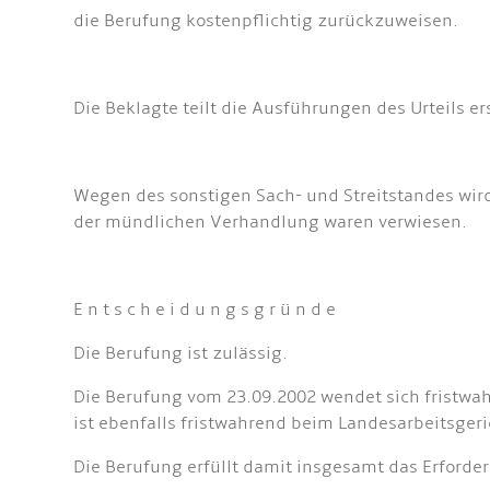
die Berufung kostenpflichtig zurückzuweisen.
Die Beklagte teilt die Ausführungen des Urteils er
Wegen des sonstigen Sach- und Streitstandes wird
der mündlichen Verhandlung waren verwiesen.
E n t s c h e i d u n g s g r ü n d e
Die Berufung ist zulässig.
Die Berufung vom 23.09.2002 wendet sich fristwa
ist ebenfalls fristwahrend beim Landesarbeitsger
Die Berufung erfüllt damit insgesamt das Erforde