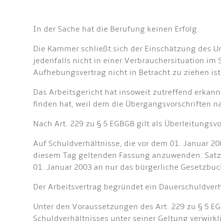
In der Sache hat die Berufung keinen Erfolg.
Die Kammer schließt sich der Einschätzung des Urt
jedenfalls nicht in einer Verbrauchersituation im 
Aufhebungsvertrag nicht in Betracht zu ziehen ist
Das Arbeitsgericht hat insoweit zutreffend erkan
finden hat, weil dem die Übergangsvorschriften n
Nach Art. 229 zu § 5 EGBGB gilt als Überleitungs
Auf Schuldverhältnisse, die vor dem 01. Januar 200
diesem Tag geltenden Fassung anzuwenden. Satz 1
01. Januar 2003 an nur das bürgerliche Gesetzbuc
Der Arbeitsvertrag begründet ein Dauerschuldverhä
Unter den Voraussetzungen des Art. 229 zu § 5 E
Schuldverhältnisses unter seiner Geltung verwirkli