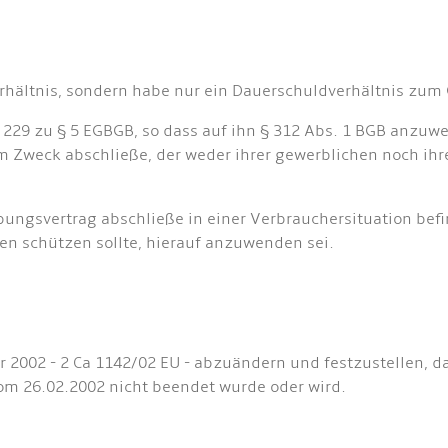
rhältnis, sondern habe nur ein Dauerschuldverhältnis zum
. 229 zu § 5 EGBGB, so dass auf ihn § 312 Abs. 1 BGB anzu
m Zweck abschließe, der weder ihrer gewerblichen noch ihr
ungsvertrag abschließe in einer Verbrauchersituation befin
n schützen sollte, hierauf anzuwenden sei.
ar 2002 - 2 Ca 1142/02 EU - abzuändern und festzustellen, 
om 26.02.2002 nicht beendet wurde oder wird.