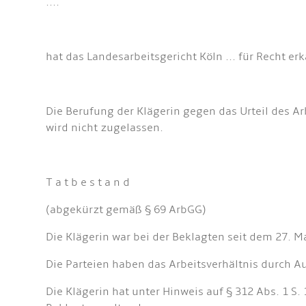
....
hat das Landesarbeitsgericht Köln ... für Recht er
Die Berufung der Klägerin gegen das Urteil des Ar
wird nicht zugelassen.
T a t b e s t a n d
(abgekürzt gemäß § 69 ArbGG)
Die Klägerin war bei der Beklagten seit dem 27. M
Die Parteien haben das Arbeitsverhältnis durch 
Die Klägerin hat unter Hinweis auf § 312 Abs. 1 S