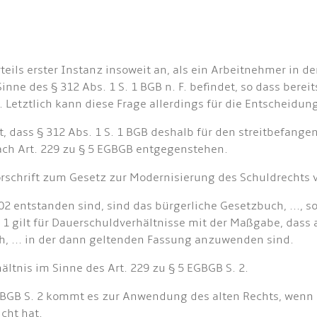
eils erster Instanz insoweit an, als ein Arbeitnehmer in d
Sinne des § 312 Abs. 1 S. 1 BGB n. F. befindet, so dass bere
. Letztlich kann diese Frage allerdings für die Entscheidu
nt, dass § 312 Abs. 1 S. 1 BGB deshalb für den streitbefa
ach Art. 229 zu § 5 EGBGB entgegenstehen.
vorschrift zum Gesetz zur Modernisierung des Schuldrechts
2 entstanden sind, sind das bürgerliche Gesetzbuch, ..., so
 gilt für Dauerschuldverhältnisse mit der Maßgabe, dass a
h, ... in der dann geltenden Fassung anzuwenden sind.
ltnis im Sinne des Art. 229 zu § 5 EGBGB S. 2.
GBGB S. 2 kommt es zur Anwendung des alten Rechts, wenn
cht hat.