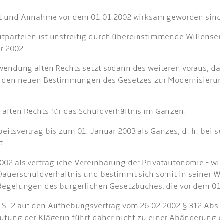
bot und Annahme vor dem 01.01.2002 wirksam geworden sin
eitparteien ist unstreitig durch übereinstimmende Willens
r 2002.
nwendung alten Rechts setzt sodann des weiteren voraus, 
cht den neuen Bestimmungen des Gesetzes zur Modernisier
s alten Rechts für das Schuldverhältnis im Ganzen.
eitsvertrag bis zum 01. Januar 2003 als Ganzes, d. h. bei
t.
02 als vertragliche Vereinbarung der Privatautonomie - wie
auerschuldverhältnis und bestimmt sich somit in seiner W
 Regelungen des bürgerlichen Gesetzbuches, die vor dem 0
B S. 2 auf den Aufhebungsvertrag vom 26.02.2002 § 312 Abs
rufung der Klägerin führt daher nicht zu einer Abänderung d