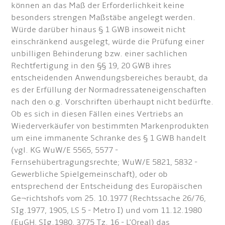
können an das Maß der Erforderlichkeit keine
besonders strengen Maßstäbe angelegt werden.
Würde darüber hinaus § 1 GWB insoweit nicht
einschränkend ausgelegt, würde die Prüfung einer
unbilligen Behinderung bzw. einer sachlichen
Rechtfertigung in den §§ 19, 20 GWB ihres
entscheidenden Anwendungsbereiches beraubt, da
es der Erfüllung der Normadressateneigenschaften
nach den o.g. Vorschriften überhaupt nicht bedürfte.
Ob es sich in diesen Fällen eines Vertriebs an
Wiederverkäufer von bestimmten Markenprodukten
um eine immanente Schranke des § 1 GWB handelt
(vgl. KG WuW/E 5565, 5577 -
Fernsehübertragungsrechte; WuW/E 5821, 5832 -
Gewerbliche Spielgemeinschaft), oder ob
entsprechend der Entscheidung des Europäischen
Ge¬richtshofs vom 25. 10.1977 (Rechtssache 26/76,
SIg.1977, 1905, LS 5 - Metro I) und vom 11.12.1980
(EuGH, SIg.1980, 3775 Tz. 16 - L'Oreal) das