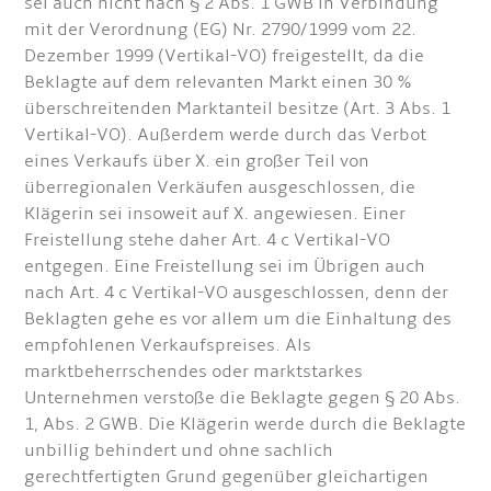
sei auch nicht nach § 2 Abs. 1 GWB in Verbindung
mit der Verordnung (EG) Nr. 2790/1999 vom 22.
Dezember 1999 (Vertikal-VO) freigestellt, da die
Beklagte auf dem relevanten Markt einen 30 %
überschreitenden Marktanteil besitze (Art. 3 Abs. 1
Vertikal-VO). Außerdem werde durch das Verbot
eines Verkaufs über X. ein großer Teil von
überregionalen Verkäufen ausgeschlossen, die
Klägerin sei insoweit auf X. angewiesen. Einer
Freistellung stehe daher Art. 4 c Vertikal-VO
entgegen. Eine Freistellung sei im Übrigen auch
nach Art. 4 c Vertikal-VO ausgeschlossen, denn der
Beklagten gehe es vor allem um die Einhaltung des
empfohlenen Verkaufspreises. Als
marktbeherrschendes oder marktstarkes
Unternehmen verstoße die Beklagte gegen § 20 Abs.
1, Abs. 2 GWB. Die Klägerin werde durch die Beklagte
unbillig behindert und ohne sachlich
gerechtfertigten Grund gegenüber gleichartigen