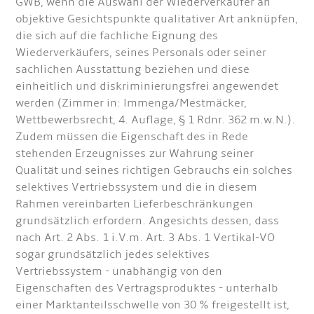
GWB, wenn die Auswahl der Wiederverkäufer an
objektive Gesichtspunkte qualitativer Art anknüpfen,
die sich auf die fachliche Eignung des
Wiederverkäufers, seines Personals oder seiner
sachlichen Ausstattung beziehen und diese
einheitlich und diskriminierungsfrei angewendet
werden (Zimmer in: lmmenga/Mestmäcker,
Wettbewerbsrecht, 4. Auflage, § 1 Rdnr. 362 m.w.N.).
Zudem müssen die Eigenschaft des in Rede
stehenden Erzeugnisses zur Wahrung seiner
Qualität und seines richtigen Gebrauchs ein solches
selektives Vertriebssystem und die in diesem
Rahmen vereinbarten Lieferbeschränkungen
grundsätzlich erfordern. Angesichts dessen, dass
nach Art. 2 Abs. 1 i.V.m. Art. 3 Abs. 1 Vertikal-VO
sogar grundsätzlich jedes selektives
Vertriebssystem - unabhängig von den
Eigenschaften des Vertragsproduktes - unterhalb
einer Marktanteilsschwelle von 30 % freigestellt ist,