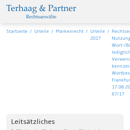
Startseite
/
Urteile
/
Markenrecht
/
Urteile
/
Rechtse
2017
Nutzung
Wort-/B
lediglic
Verwend
kennzei
Wortbes
Frankfur
17.08.20
67/17
Leitsätzliches