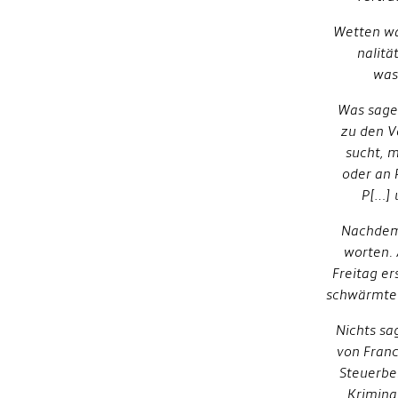
Wetten war
nalitä
was
Was sagen
zu den V
sucht, 
oder an 
P[…] 
Nachdem 
worten. 
Freitag er
schwärmte 
Nichts sa
von Franc
Steuerbe
Krimina