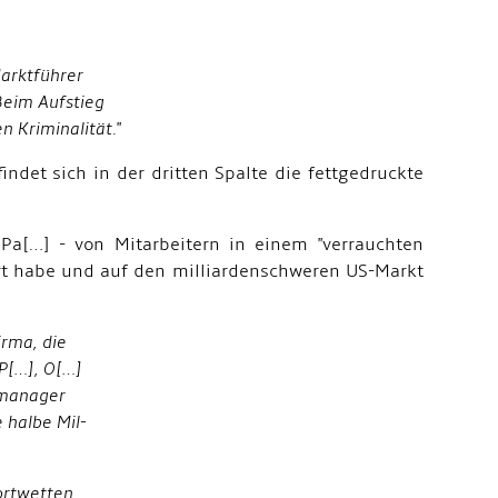
Marktführer
Beim Aufstieg
 Kriminalität.
"
findet sich in der dritten Spalte die fettgedruckte
Pa[…] - von Mitarbeitern in einem "verrauchten
rt habe und auf den milliardenschweren US-Markt
irma, die
P[…], O[…]
?manager
 halbe Mil-
ortwetten