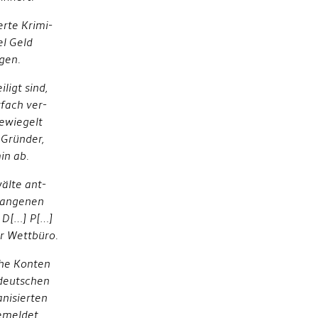
erte Krimi-
el Geld
gen.
ligt sind,
fach ver-
ewiegelt
 Gründer,
in ab.
älte ant-
rgangenen
. D[…] P[…]
r Wettbüro.
che Konten
 deutschen
nisierten
emeldet,