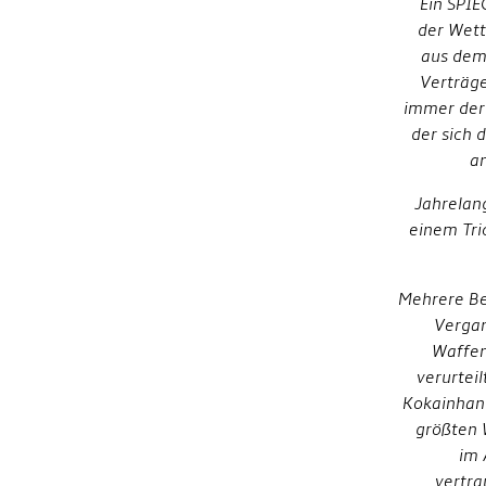
Ein SPI
der Wett
aus dem
Verträg
immer der 
der sich 
an
Jahrelan
einem Tri
Mehrere Be
Vergan
Waffen
verurtei
Kokainhand
größten 
im 
vertra