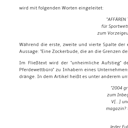
wird mit folgenden Worten eingeleitet:
"
AFFÄREN T
für Sportwet
zum Vorzeigeun
Während die erste, zweite und vierte Spalte der er
Aussage: "Eine Zockerbude, die an die Grenzen des
Im Fließtext wird der "unheimliche Aufstieg" 
Pferdewettbüro" zu Inhabern eines Unternehmens
dränge. In dem Artikel heißt es unter anderem u
"2004 gr
zum Inbeg
V[…] un
magazin? t
Jeder Fu