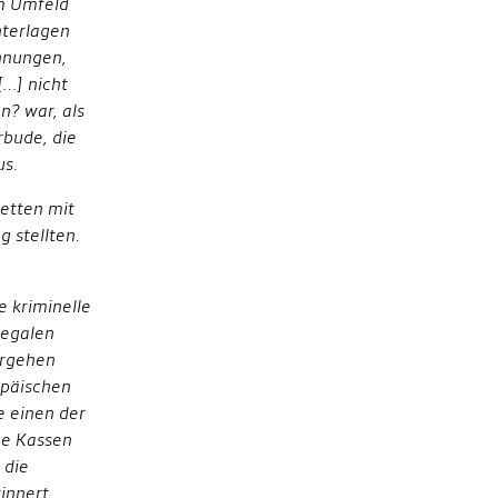
m Umfeld
nterlagen
hnungen,
…] nicht
n? war, als
rbude, die
us.
etten mit
 stellten.
 kriminelle
legalen
ergehen
opäischen
e einen der
ze Kassen
 die
innert.