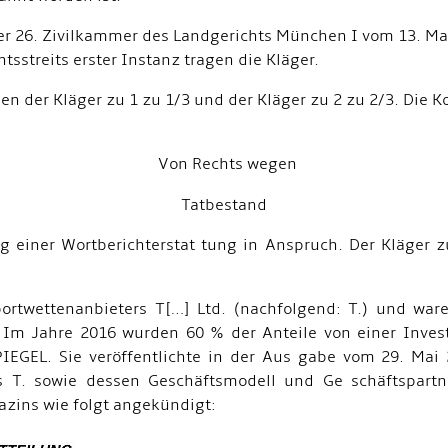
der 26. Zivilkammer des Landgerichts München I vom 13. M
tsstreits erster Instanz tragen die Kläger.
en der Kläger zu 1 zu 1/3 und der Kläger zu 2 zu 2/3. Die K
Von Rechts wegen
Tatbestand
g einer Wortberichterstat tung in Anspruch. Der Kläger z
portwettenanbieters T[…] Ltd. (nachfolgend: T.) und wa
r. Im Jahre 2016 wurden 60 % der Anteile von einer Inve
GEL. Sie veröffentlichte in der Aus gabe vom 29. Mai 20
 T. sowie dessen Geschäftsmodell und Ge schäftspartner
azins wie folgt angekündigt: