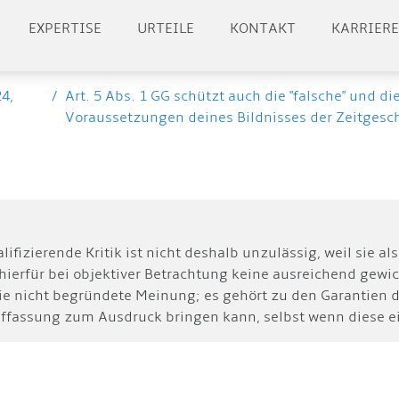
EXPERTISE
URTEILE
KONTAKT
KARRIER
24,
/
Art. 5 Abs. 1 GG schützt auch die "falsche" und 
Voraussetzungen deines Bildnisses der Zeitgeschi
fizierende Kritik ist nicht deshalb unzulässig, weil sie a
hierfür bei objektiver Betrachtung keine ausreichend gewi
 die nicht begründete Meinung; es gehört zu den Garantien d
ffassung zum Ausdruck bringen kann, selbst wenn diese ein