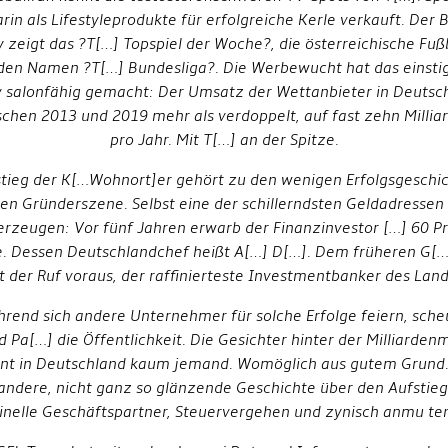
rin als Lifestyleprodukte für erfolgreiche Kerle verkauft. Der 
y zeigt das ?T[…] Topspiel der Woche?, die österreichische Fußb
 den Namen ?T[…] Bundesliga?. Die Werbewucht hat das einsti
 salonfähig gemacht: Der Umsatz der Wettanbieter in Deutsc
schen 2013 und 2019 mehr als verdoppelt, auf fast zehn Millia
pro Jahr. Mit T[…] an der Spitze.
tieg der K[…Wohnort]er gehört zu den wenigen Erfolgsgeschi
en Gründerszene. Selbst eine der schillerndsten Geldadressen l
rzeugen: Vor fünf Jahren erwarb der Finanzinvestor […] 60 P
e. Dessen Deutschlandchef heißt A[…] D[…]. Dem früheren G[…
lt der Ruf voraus, der raffinierteste Investmentbanker des Land
rend sich andere Unternehmer für solche Erfolge feiern, sche
 Pa[…] die Öffentlichkeit. Die Gesichter hinter der Milliarde
nt in Deutschland kaum jemand. Womöglich aus gutem Grund
 andere, nicht ganz so glänzende Geschichte über den Aufstieg
minelle Geschäftspartner, Steuervergehen und zynisch anmu t