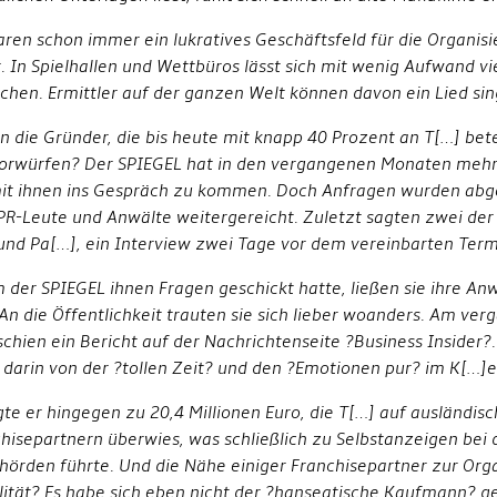
en schon immer ein lukratives Geschäftsfeld für die Organisi
t. In Spielhallen und Wettbüros lässt sich mit wenig Aufwand vi
chen. Ermittler auf der ganzen Welt können davon ein Lied sin
 die Gründer, die bis heute mit knapp 40 Prozent an T[…] betei
orwürfen? Der SPIEGEL hat in den vergangenen Monaten mehr
mit ihnen ins Gespräch zu kommen. Doch Anfragen wurden abg
PR-Leute und Anwälte weitergereicht. Zuletzt sagten zwei der
und Pa[…], ein Interview zwei Tage vor dem vereinbarten Term
der SPIEGEL ihnen Fragen geschickt hatte, ließen sie ihre Anw
An die Öffentlichkeit trauten sie sich lieber woanders. Am ve
schien ein Bericht auf der Nachrichtenseite ?Business Insider?
darin von der ?tollen Zeit? und den ?Emotionen pur? im K[…]e
gte er hingegen zu 20,4 Millionen Euro, die T[…] auf ausländis
hisepartnern überwies, was schließlich zu Selbstanzeigen bei
hörden führte. Und die Nähe einiger Franchisepartner zur Orga
lität? Es habe sich eben nicht der ?hanseatische Kaufmann? g