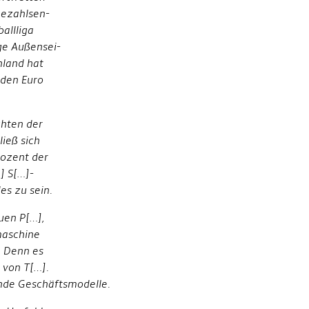
Bezahlsen-
allliga
ge Außensei-
hland hat
rden Euro
chten der
ieß sich
rozent der
] S[…]-
es zu sein.
uen P[…],
nmaschine
. Denn es
 von T[…].
ende Geschäftsmodelle.