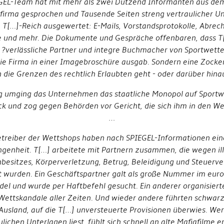
EGEL-Team hat mit mehr als zwei Dutzend Informanten aus de
firma gesprochen und Tausende Seiten streng vertraulicher U
 T[…]-Reich ausgewertet: E-Mails, Vorstandsprotokolle, Abrec
e und mehr. Die Dokumente und Gespräche offenbaren, dass T[
?verlässliche Partner und integre Buchmacher von Sportwette
die Firma in einer Imagebroschüre ausgab. Sondern eine Zocke
 die Grenzen des rechtlich Erlaubten geht - oder darüber hina
g umging das Unternehmen das staatliche Monopol auf Sportw
ck und zog gegen Behörden vor Gericht, die sich ihm in den Weg
…
treiber der Wettshops haben nach SPIEGEL-Informationen eine
genheit. T[…] arbeitete mit Partnern zusammen, die wegen il
besitzes, Körperverletzung, Betrug, Beleidigung und Steuerv
lt wurden. Ein Geschäftspartner galt als große Nummer im eur
el und wurde per Haftbefehl gesucht. Ein anderer organisiert
Wettskandale aller Zeiten. Und wieder andere führten schwar
Ausland, auf die T[…] unversteuerte Provisionen überwies. Wer
ulichen Unterlagen liest, fühlt sich schnell an alte Mafiafilme er