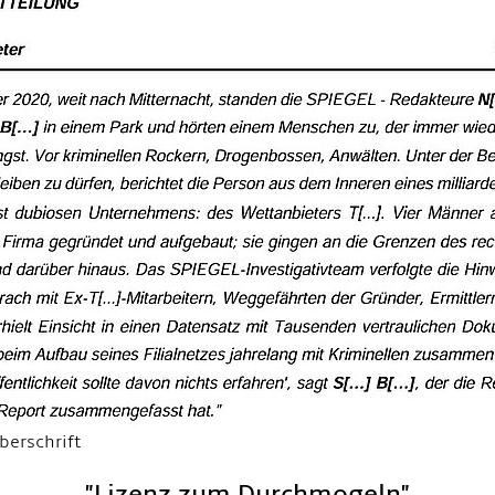
berschrift
"Lizenz zum Durchmogeln"