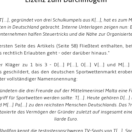
[...], gegründet von drei Schulkumpels aus K[…], hat es zum 
ten in Deutschland gebracht. Interne Unterlagen zeigen nun: 
ternehmen halfen Steuertricks und die Nähe zur Organisierten
sten Seite des Artikels (Seite 58) Fließtext enthalten, be
 rechtlich Erlaubten geht - oder darüber hinaus."
der Kläger zu 1 bis 3 - D[…] P[…], O[…] V[…] und M[…] 
 geschildert, das den deutschen Sportwettenmarkt erobe
nter vollständiger Namensnennung:
ündeten die drei Freunde auf der Mittelmeerinsel Malta eine F
riff für Sportwetten werden sollte: T[…]. Heute gehören D[…] 
d M[…] Pa[…] zu den reichsten Menschen Deutschlands. Das 
axierte das Vermögen der Gründer zuletzt auf insgesamt eine
liarde Euro.
ßballfan kennt die testosteronschweren TV-Spots von T[…]. Sp