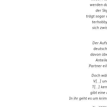
werden da
der Sk
trägt sogar
terhobby
sich zwi
Der Aufs
deutsch
davon übe
Anteil
Partner ei
Doch wäh
V[…] und
T[…] ken
gibt eine
In ihr geht es um kri