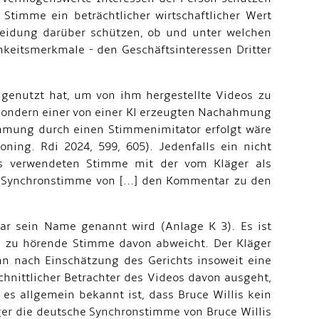
timme ein beträchtlicher wirtschaftlicher Wert
heidung darüber schützen, ob und unter welchen
keitsmerkmale - den Geschäftsinteressen Dritter
 genutzt hat, um von ihm hergestellte Videos zu
, sondern einer von einer Kl erzeugten Nachahmung
hahmung durch einen Stimmenimitator erfolgt wäre
oning. Rdi 2024, 599, 605). Jedenfalls ein nicht
os verwendeten Stimme mit der vom Kläger als
s Synchronstimme von [...] den Kommentar zu den
ar sein Name genannt wird (Anlage K 3). Es ist
ng zu hörende Stimme davon abweicht. Der Kläger
nn nach Einschätzung des Gerichts insoweit eine
hnittlicher Betrachter des Videos davon ausgeht,
s allgemein bekannt ist, dass Bruce Willis kein
äger die deutsche Synchronstimme von Bruce Willis