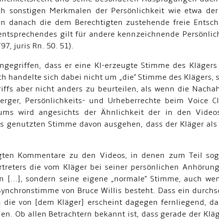
sonstigen Merkmalen der Persönlichkeit wie etwa der S
en danach die dem Berechtigten zustehende freie Entsc
entsprechendes gilt für andere kennzeichnende Persönlich
7, juris Rn. 50. 51).
ingegriffen, dass er eine Kl-erzeugte Stimme des Klägers
ch handelte sich dabei nicht um „die" Stimme des Klägers
griffs aber nicht anders zu beurteilen, als wenn die Nac
erger, Persönlichkeits- und Urheberrechte beim Voice Cl
kums wird angesichts der Ähnlichkeit der in den Vide
is genutzten Stimme davon ausgehen, dass der Kläger al
gten Kommentare zu den Videos, in denen zum Teil sog
rtreters die vom Kläger bei seiner persönlichen Anhöru
on [...], sondern seine eigene „normale" Stimme, auch we
Synchronstimme von Bruce Willis besteht. Dass ein durchsc
die von [dem Kläger] erscheint dagegen fernliegend, da e
den. Ob allen Betrachtern bekannt ist, dass gerade der Kl