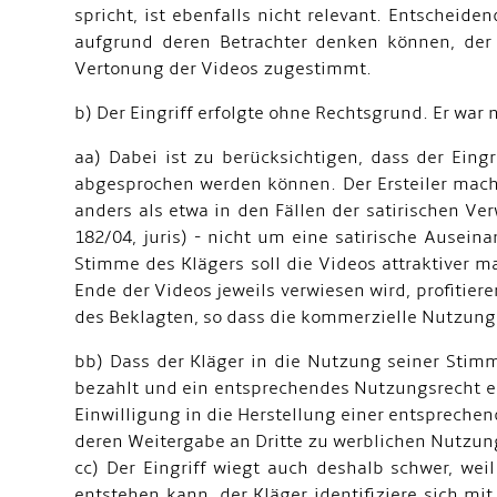
spricht, ist ebenfalls nicht relevant. Entscheid
aufgrund deren Betrachter denken können, der
Vertonung der Videos zugestimmt.
b) Der Eingriff erfolgte ohne Rechtsgrund. Er war 
aa) Dabei ist zu berücksichtigen, dass der Eing
abgesprochen werden können. Der Ersteiler macht
anders als etwa in den Fällen der satirischen 
182/04, juris) - nicht um eine satirische Ausei
Stimme des Klägers soll die Videos attraktiver 
Ende der Videos jeweils verwiesen wird, profitie
des Beklagten, so dass die kommerzielle Nutzung
bb) Dass der Kläger in die Nutzung seiner Stimm
bezahlt und ein entsprechendes Nutzungsrecht erwo
Einwilligung in die Herstellung einer entsprech
deren Weitergabe an Dritte zu werblichen Nutzung
cc) Der Eingriff wiegt auch deshalb schwer, we
entstehen kann, der Kläger identifiziere sich 