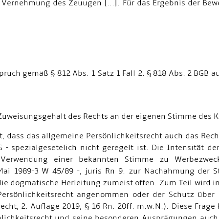
 Vernehmung des Zeuugen [...]. Für das Ergebnis der Bew
ruch gemäß § 812 Abs. 1 Satz 1 Fall 2. § 818 Abs. 2 BGB au
 Zuweisungsgehalt des Rechts an der eigenen Stimme des Kl
nt, dass das allgemeine Persönlichkeitsrecht auch das Rec
- spezialgesetelich nicht geregelt ist. Die Intensität de
Verwendung einer bekannten Stimme zu Werbezwecken
ai 1989-3 W 45/89 -, juris Rn 9. zur Nachahmung der 
ie dogmatische Herleitung zumeist offen. Zum Teil wird i
Persönlichkeitsrecht angenommen oder der Schutz über d
echt, 2. Auflage 2019, § 16 Rn. 20ff. m.w.N.). Diese Frage
nlichkeitsrecht und seine besonderen Ausprägungen auch