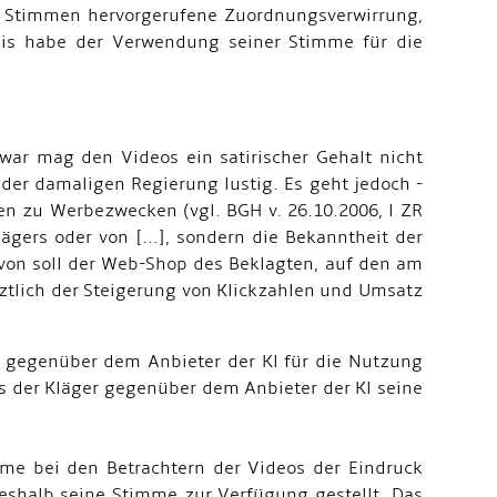
 der Stimmen hervorgerufene Zuordnungsverwirrung,
lis habe der Verwendung seiner Stimme für die
Zwar mag den Videos ein satirischer Gehalt nicht
der damaligen Regierung lustig. Es geht jedoch -
n zu Werbezwecken (vgl. BGH v. 26.10.2006, l ZR
gers oder von [...], sondern die Bekanntheit der
avon soll der Web-Shop des Beklagten, auf den am
tztlich der Steigerung von Klickzahlen und Umsatz
te gegenüber dem Anbieter der Kl für die Nutzung
ass der Kläger gegenüber dem Anbieter der Kl seine
mme bei den Betrachtern der Videos der Eindruck
eshalb seine Stimme zur Verfügung gestellt. Das