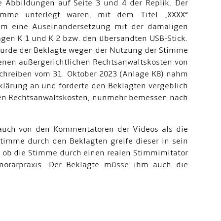
e Abbildungen auf Seite 3 und 4 der Replik. Der
imme unterlegt waren, mit dem Titel „XXXX“
 um eine Auseinandersetzung mit der damaligen
agen K 1 und K 2 bzw. den übersandten USB-Stick.
wurde der Beklagte wegen der Nutzung der Stimme
nen außergerichtlichen Rechtsanwaltskosten von
Schreiben vom 31. Oktober 2023 (Anlage K8) nahm
lärung an und forderte den Beklagten vergeblich
ichen Rechtsanwaltskosten, nunmehr bemessen nach
 auch von den Kommentatoren der Videos als die
timme durch den Beklagten greife dieser in sein
, ob die Stimme durch einen realen Stimmimitator
onorarpraxis. Der Beklagte müsse ihm auch die