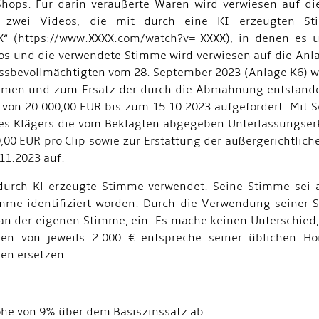
Shops. Für darin veräußerte Waren wird verwiesen auf di
l zwei Videos, die mit durch eine KI erzeugten St
X“ (https://www.XXXX.com/watch?v=-XXXX), in denen es
eos und die verwendete Stimme wird verwiesen auf die Anl
zessbevollmächtigten vom 28. September 2023 (Anlage K6) 
mmen und zum Ersatz der durch die Abmahnung entstande
von 20.000,00 EUR bis zum 15.10.2023 aufgefordert. Mit 
es Klägers die vom Beklagten abgegeben Unterlassungserk
,00 EUR pro Clip sowie zur Erstattung der außergerichtl
11.2023 auf.
 durch Kl erzeugte Stimme verwendet. Seine Stimme sei
mme identifiziert worden. Durch die Verwendung seiner S
t an der eigenen Stimme, ein. Es mache keinen Unterschied
den von jeweils 2.000 € entspreche seiner üblichen H
en ersetzen.
öhe von 9% über dem Basiszinssatz ab