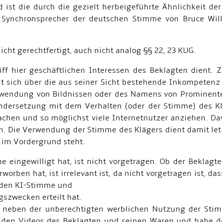
end ist die durch die gezielt herbeigeführte Ähnlichkeit
 Synchronsprecher der deutschen Stimme von Bruce Wil
nicht gerechtfertigt, auch nicht analog §§ 22, 23 KUG.
riff hier geschäftlichen Interessen des Beklagten dient. 
 sich über die aus seiner Sicht bestehende Inkompetenz 
Verwendung von Bildnissen oder des Namens von Prominente
nandersetzung mit dem Verhalten (oder der Stimme) des Klä
machen und so möglichst viele Internetnutzer anziehen. D
ren. Die Verwendung der Stimme des Klägers dient damit le
 im Vordergrund steht.
e eingewilligt hat, ist nicht vorgetragen. Ob der Beklag
rben hat, ist irrelevant ist, da nicht vorgetragen ist, d
enden KI-Stimme und
szwecken erteilt hat.
il neben der unberechtigten werblichen Nutzung der Sti
mit den Videos des Beklagten und seinen Waren und habe d