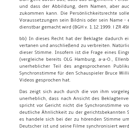
und dass der Abbildung, dem Namen, aber auch 
zukommen kann. Die Persönlichkeitsrechte soll
Voraussetzungen sein Bildnis oder sein Name - 
dienstbar gemacht wird (BGH v. 1.12.1999. l ZR 49/9
bb) In dieses Recht hat der Beklagte dadurch e
vertanen und anschließend zu verbreiten. Natürli
dieser Stimme. Insofern ist die Frage eines Ein
(vergleiche bereits OLG Hamburg, a-a-O., Ellenb
unerheblicher Teil des angesprochenen Publi
Synchronstimme für den Schauspieler Bruce Will
Videos gesprochen hat.
Das zeigt sich auch durch die von ihm vorgele
unerheblich, dass nach Ansicht des Beklagtenve
spricht vor Gericht nicht die Synchronstimme v
deutliche Ähnlichkeit zu der gerichtsbekannten 
es handele sich bei der zu hörenden Stimme um 
Deutscher ist und seine Filme synchronisiert wer