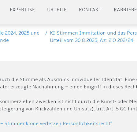
EXPERTISE
URTEILE
KONTAKT
KARRIER
le 2024, 2025 und
/
KI-Stimmen Immitation und das Persöh
ende
Urteil vom 20.8.2025, Az: 2 O 202/24
auch die Stimme als Ausdruck individueller Identität. Eine
tor erzeugte Nachahmung – einen Eingriff in dieses Recht 
kommerziellen Zwecken ist nicht durch die Kunst- oder Mei
 Steigerung von Klickzahlen und Umsatz), tritt Art. 5 GG hi
 – Stimmenklone verletzen Persönlichkeitsrecht"