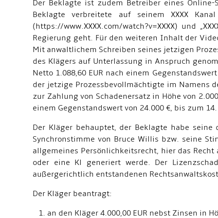
Der Beklagte ist zudem Betreiber eines Online-
Beklagte verbreitete auf seinem XXXX Kana
(https://www.XXXX.com/watch?v=XXXX) und „XXX
Regierung geht. Für den weiteren Inhalt der Vid
Mit anwaltlichem Schreiben seines jetzigen Pro
des Klägers auf Unterlassung in Anspruch geno
Netto 1.088,60 EUR nach einem Gegenstandswert 
der jetzige Prozessbevollmächtigte im Namens d
zur Zahlung von Schadenersatz in Höhe von 2.000
einem Gegenstandswert von 24.000 €, bis zum 14.
Der Kläger behauptet, der Beklagte habe seine
Synchronstimme von Bruce Willis bzw. seine Sti
allgemeines Persönlichkeitsrecht, hier das Rech
oder eine Kl generiert werde. Der Lizenzscha
außergerichtlich entstandenen Rechtsanwaltskost
Der Kläger beantragt:
1. an den Kläger 4.000,00 EUR nebst Zinsen in H