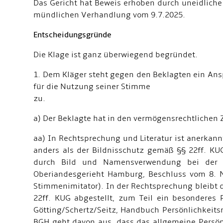
Das Gericht hat Beweis erhoben durch uneidliche
mündlichen Verhandlung vom 9.7.2025.
Entscheidungsgründe
Die Klage ist ganz überwiegend begründet.
1. Dem Kläger steht gegen den Beklagten ein Ansp
für die Nutzung seiner Stimme
zu.
a) Der Beklagte hat in den vermögensrechtlichen
aa) In Rechtsprechung und Literatur ist anerkan
anders als der Bildnisschutz gemäß §§ 22ff. KUG 
durch Bild und Namensverwendung bei der 
Oberiandesgerieht Hamburg, Beschluss vom 8. M
Stimmenimitator). In der Rechtsprechung bleibt d
22ff. KUG abgestellt, zum Teil ein besonderes 
Götting/Schertz/Seitz, Handbuch Persönlichkeitsr
BGH geht davon aus, dass das allgemeine Persö