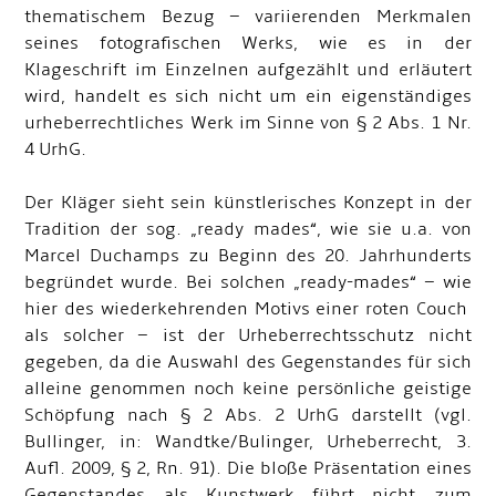
thematischem Bezug – variierenden Merkmalen
seines fotografischen Werks, wie es in der
Klageschrift im Einzelnen aufgezählt und erläutert
wird, handelt es sich nicht um ein eigenständiges
urheberrechtliches Werk im Sinne von § 2 Abs. 1 Nr.
4 UrhG.
Der Kläger sieht sein künstlerisches Konzept in der
Tradition der sog. „ready mades“, wie sie u.a. von
Marcel Duchamps zu Beginn des 20. Jahrhunderts
begründet wurde. Bei solchen „ready-mades“ – wie
hier des wiederkehrenden Motivs einer roten Couch
als solcher – ist der Urheberrechtsschutz nicht
gegeben, da die Auswahl des Gegenstandes für sich
alleine genommen noch keine persönliche geistige
Schöpfung nach § 2 Abs. 2 UrhG darstellt (vgl.
Bullinger, in: Wandtke/Bulinger, Urheberrecht, 3.
Aufl. 2009, § 2, Rn. 91). Die bloße Präsentation eines
Gegenstandes als Kunstwerk führt nicht zum