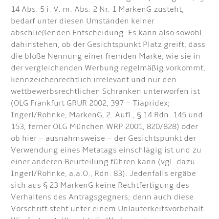
14 Abs. 5 i. V. m. Abs. 2 Nr. 1 MarkenG zusteht,
bedarf unter diesen Umständen keiner
abschließenden Entscheidung. Es kann also sowohl
dahinstehen, ob der Gesichtspunkt Platz greift, dass
die bloße Nennung einer fremden Marke, wie sie in
der vergleichenden Werbung regelmäßig vor­kommt,
kennzeichenrechtlich irrelevant und nur den
wettbewerbsrechtlichen Schranken unterworfen ist
(OLG Frankfurt GRUR 2002, 397 – Tiapridex;
Ingerl/Rohnke, MarkenG, 2. Aufl., § 14 Rdn. 145 und
153; ferner OLG München WRP 2001, 820/828) oder
ob hier – ausnahmsweise – der Gesichtspunkt der
Verwendung eines Metatags einschlägig ist und zu
einer anderen Beurteilung führen kann (vgl. dazu
Ingerl/Rohnke, a.a.O., Rdn. 83). Jedenfalls ergäbe
sich aus § 23 MarkenG keine Rechtfertigung des
Verhaltens des Antragsgegners; denn auch diese
Vorschrift steht unter einem Unlauterkeitsvorbehalt.