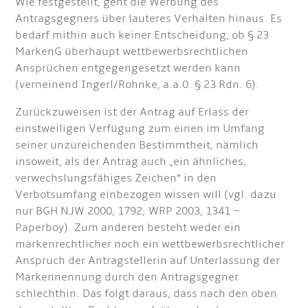
Wie festgestellt, geht die Werbung des
Antragsgegners über lauteres Verhalten hinaus. Es
bedarf mithin auch keiner Entscheidung, ob § 23
MarkenG überhaupt wettbewerbsrechtlichen
Ansprüchen entgegengesetzt werden kann
(verneinend Ingerl/Rohnke, a.a.0. § 23 Rdn. 6).
Zurückzuweisen ist der Antrag auf Erlass der
einstweiligen Verfügung zum einen im Umfang
seiner unzureichenden Bestimmtheit, nämlich
insoweit, als der Antrag auch „ein ähnliches,
verwechslungsfähiges Zeichen“ in den
Verbotsumfang einbezogen wissen will (vgl. dazu
nur BGH NJW 2000, 1792; WRP 2003, 1341 –
Paperboy). Zum anderen besteht weder ein
markenrechtlicher noch ein wettbewerbsrechtlicher
Anspruch der Antragstellerin auf Unterlassung der
Markennennung durch den Antragsgegner
schlechthin. Das folgt daraus, dass nach den oben