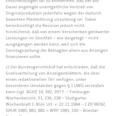
Entscheidungen sei zu entnehmen, daß der auf
Dauer angelegte unentgeltliche Vertrieb von
Originalprodukten jedenfalls wegen der dadurch
bewirkten Marktstörung unzulässig sei. Dabei
berücksichtigt die Revision jedoch nicht
hinreichend, daß von einem Verschenken geldwerter
Leistungen im Streitfall – wie dargelegt – nicht
ausgegangen werden kann, weil sich die
Sonntagszeitung der Beklagten allein aus Anzeigen
finanzieren sollte.
c) Der Bundesgerichtshof hat entschieden, daß die
Gratisverteilung von Anzeigenblättern, die über
einen redaktionellen Teil verfügen, unter
besonderen Umständen gegen § 1 UWG verstoßen
kann (vgl. BGHZ 19, 392, 397 f. – Freiburger
Wochenbericht; 51, 236, 238 – Stuttgarter
Wochenblatt I; BGH, Urt. v. 22.11.1984 – I ZR 98/82,
GRUR 1985, 881, 882 = WRP 1985, 330 – Bliestal-