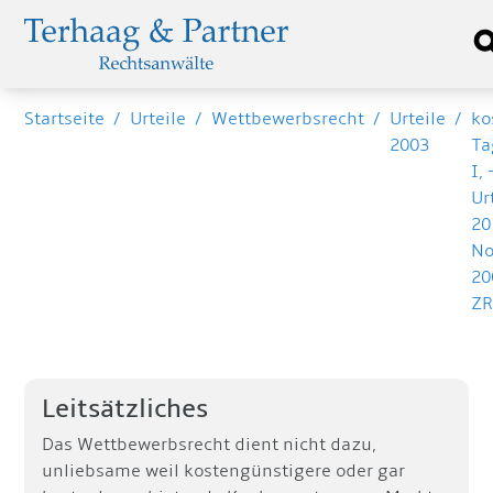
Startseite
/
Urteile
/
Wettbewerbsrecht
/
Urteile
/
ko
2003
Ta
I,
Ur
20
No
20
ZR
Leitsätzliches
Das Wettbewerbsrecht dient nicht dazu,
unliebsame weil kostengünstigere oder gar