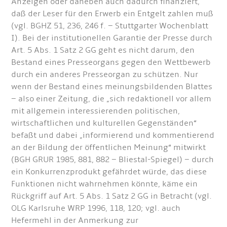
Anzeigen oder daneben auch dadurch finanziert,
daß der Leser für den Erwerb ein Entgelt zahlen muß
(vgl. BGHZ 51, 236, 246 f. – Stuttgarter Wochenblatt
I). Bei der institutionellen Garantie der Presse durch
Art. 5 Abs. 1 Satz 2 GG geht es nicht darum, den
Bestand eines Presseorgans gegen den Wettbewerb
durch ein anderes Presseorgan zu schützen. Nur
wenn der Bestand eines meinungsbildenden Blattes
– also einer Zeitung, die „sich redaktionell vor allem
mit allgemein interessierenden politischen,
wirtschaftlichen und kulturellen Gegenständen“
befaßt und dabei „informierend und kommentierend
an der Bildung der öffentlichen Meinung“ mitwirkt
(BGH GRUR 1985, 881, 882 – Bliestal-Spiegel) – durch
ein Konkurrenzprodukt gefährdet würde, das diese
Funktionen nicht wahrnehmen könnte, käme ein
Rückgriff auf Art. 5 Abs. 1 Satz 2 GG in Betracht (vgl.
OLG Karlsruhe WRP 1996, 118, 120; vgl. auch
Hefermehl in der Anmerkung zur