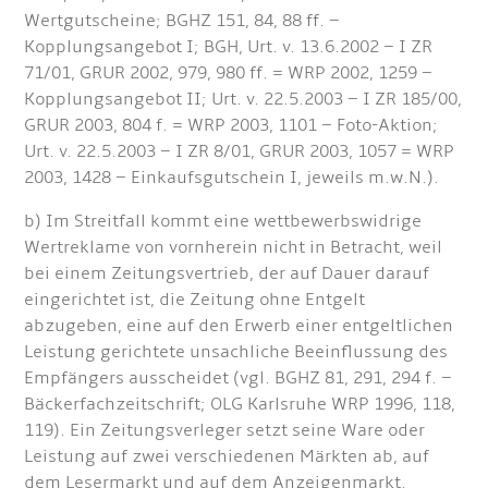
Wertgutscheine; BGHZ 151, 84, 88 ff. –
Kopplungsangebot I; BGH, Urt. v. 13.6.2002 – I ZR
71/01, GRUR 2002, 979, 980 ff. = WRP 2002, 1259 –
Kopplungsangebot II; Urt. v. 22.5.2003 – I ZR 185/00,
GRUR 2003, 804 f. = WRP 2003, 1101 – Foto-Aktion;
Urt. v. 22.5.2003 – I ZR 8/01, GRUR 2003, 1057 = WRP
2003, 1428 – Einkaufsgutschein I, jeweils m.w.N.).
b) Im Streitfall kommt eine wettbewerbswidrige
Wertreklame von vornherein nicht in Betracht, weil
bei einem Zeitungsvertrieb, der auf Dauer darauf
eingerichtet ist, die Zeitung ohne Entgelt
abzugeben, eine auf den Erwerb einer entgeltlichen
Leistung gerichtete unsachliche Beeinflussung des
Empfängers ausscheidet (vgl. BGHZ 81, 291, 294 f. –
Bäckerfachzeitschrift; OLG Karlsruhe WRP 1996, 118,
119). Ein Zeitungsverleger setzt seine Ware oder
Leistung auf zwei verschiedenen Märkten ab, auf
dem Lesermarkt und auf dem Anzeigenmarkt.