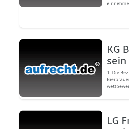
einnehme
KG B
sein
1. Die Bez
Bierbraue
wettbewer
LG F