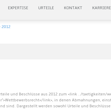
EXPERTISE
URTEILE
KONTAKT
KARRIER
e 2012
rteile und Beschlüsse aus 2012 zum <link ../taetigkeiten/
ter">Wettbewerbsrecht</link>, in denen Abmahnungen, ein
d sind. Dargestellt werden sowohl Urteile und Beschlüsse