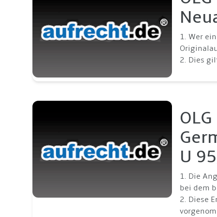
Neua
1. Wer ein
Originala
2. Dies g
OLG 
Germ
U 95
1. Die An
bei dem b
2. Diese 
vorgenom