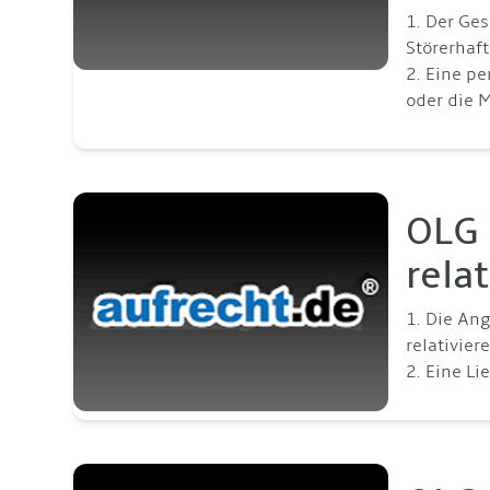
1. Der Ge
Störerhaft
2. Eine p
oder die M
OLG 
rela
1. Die Ang
relativie
2. Eine L