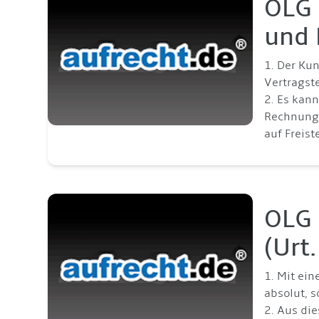
OLG 
und 
1. Der Ku
Vertragst
2. Es kan
Rechnung 
auf Freist
OLG 
(Urt
1. Mit ei
absolut, 
2. Aus di