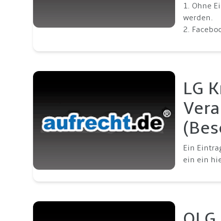
1. Ohne E
werden.
2. Facebo
LG K
Vera
(Bes
Ein Eintr
ein ein hi
OLG 