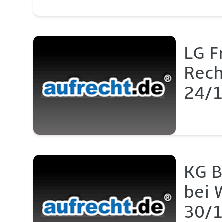
LG F
Rech
24/1
KG B
bei 
30/1