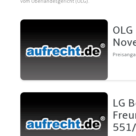
vom Oberlandesgericht (OLG).
OLG 
Nove
Preisanga
LG B
Freu
551/