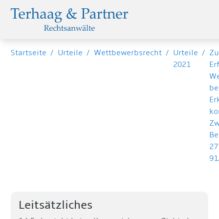
Startseite
/
Urteile
/
Wettbewerbsrecht
/
Urteile
/
Zu
2021
Er
We
be
Er
ko
Zw
Be
27
91
Leitsätzliches