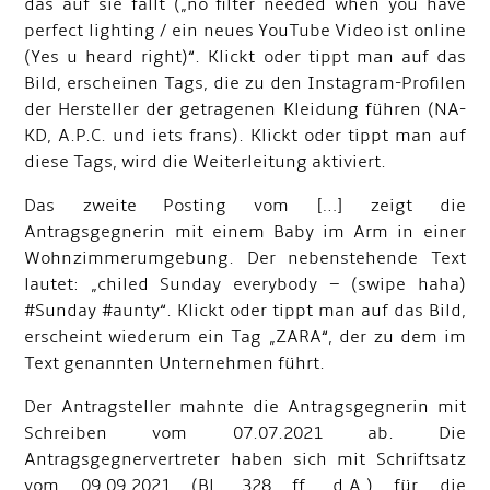
das auf sie fällt („no filter needed when you have
perfect lighting / ein neues YouTube Video ist online
(Yes u heard right)“. Klickt oder tippt man auf das
Bild, erscheinen Tags, die zu den Instagram-Profilen
der Hersteller der getragenen Kleidung führen (NA-
KD, A.P.C. und iets frans). Klickt oder tippt man auf
diese Tags, wird die Weiterleitung aktiviert.
Das zweite Posting vom […] zeigt die
Antragsgegnerin mit einem Baby im Arm in einer
Wohnzimmerumgebung.
Der nebenstehende Text
lautet: „chiled Sunday everybody – (swipe haha)
#Sunday #aunty“.
Klickt oder tippt man auf das Bild,
erscheint wiederum ein Tag „ZARA“, der zu dem im
Text genannten Unternehmen führt.
Der Antragsteller mahnte die Antragsgegnerin mit
Schreiben vom 07.07.2021 ab. Die
Antragsgegnervertreter haben sich mit Schriftsatz
vom 09.09.2021 (Bl. 328 ff. d.A.) für die