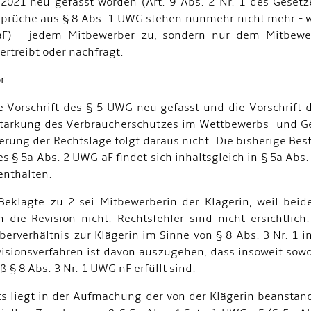
021 neu gefasst worden (Art. 9 Abs. 2 Nr. 1 des Gesetz
sprüche aus § 8 Abs. 1 UWG stehen nunmehr nicht mehr - wi
) - jedem Mitbewerber zu, sondern nur dem Mitbewerb
rtreibt oder nachfragt.
r.
 Vorschrift des § 5 UWG neu gefasst und die Vorschrift 
r Stärkung des Verbraucherschutzes im Wettbewerbs- und Ge
erung der Rechtslage folgt daraus nicht. Die bisherige Bes
s § 5a Abs. 2 UWG aF findet sich inhaltsgleich in § 5a Abs
enthalten.
eklagte zu 2 sei Mitbewerberin der Klägerin, weil beid
ie Revision nicht. Rechtsfehler sind nicht ersichtlich
berverhältnis zur Klägerin im Sinne von § 8 Abs. 3 Nr. 1 
isionsverfahren ist davon auszugehen, dass insoweit sow
§ 8 Abs. 3 Nr. 1 UWG nF erfüllt sind.
s liegt in der Aufmachung der von der Klägerin beanstand