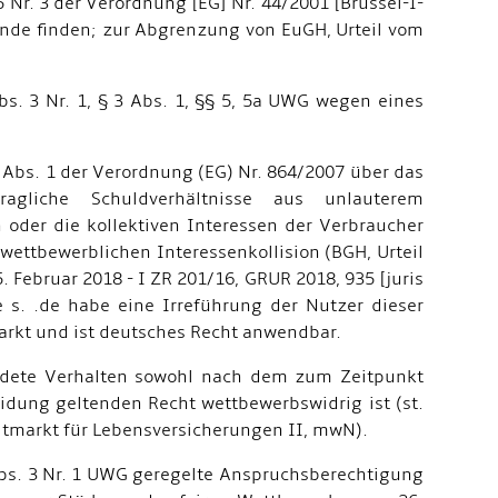
5 Nr. 3 der Verordnung [EG] Nr. 44/2001 [Brüssel-I-
reunde finden; zur Abgrenzung von EuGH, Urteil vom
s. 3 Nr. 1, § 3 Abs. 1, §§ 5, 5a UWG wegen eines
 Abs. 1 der Verordnung (EG) Nr. 864/2007 über das
ragliche Schuldverhältnisse aus unlauterem
der die kollektiven Interessen der Verbraucher
wettbewerblichen Interessenkollision (BGH, Urteil
. Februar 2018 - I ZR 201/16, GRUR 2018, 935 [juris
 s. .de habe eine Irreführung der Nutzer dieser
arkt und ist deutsches Recht anwendbar.
andete Verhalten sowohl nach dem zum Zeitpunkt
dung geltenden Recht wettbewerbswidrig ist (st.
weitmarkt für Lebensversicherungen II, mwN).
 Abs. 3 Nr. 1 UWG geregelte Anspruchsberechtigung