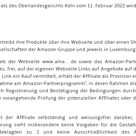
s des Oberlandesgerichts Köln vom 11. Februar 2022 wird
vertreibt ihre Produkte über ihre Webseite und über einen
sellschaften der Amazon-Gruppe und jeweils in Luxemburg
trieb der Webseite www.ama....de sowie das Amazon-Par
tes, frei, auf der eigenen Webseite Links auf Angebote au
 Link ein Kauf vermittelt, erhält der Affiliate als Provisi
nahme am Amazon-Partnerprogramm", in deren Rahmen die B
rch Registrierung und Bestätigung der Bedingungen durch 
ge vorangehende Prüfung der potenziellen Affiliates oder 
der Affiliate selbständig und weisungsfrei darüber
arung sieht insbesondere keine Vorgaben für die Gestal
 Beklagten zu 1 und keine Ausschließlichkeit des 