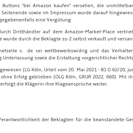
 Buttons "bei Amazon kaufen" versehen, die unmittelb
 Am Seitenende sowie im Impressum wurde darauf hingewiese
e gegebenenfalls eine Vergütung
 durch Dritthändler auf dem Amazon-Market-Place vertrie
e wurde durch die Beklagte zu 2 selbst verkauft und versan
netseite s. .de sei wettbewerbswidrig und das Verhalte
 Unterlassung sowie die Erstattung vorgerichtlicher Recht
ewiesen (LG Köln, Urteil vom 20. Mai 2021 - 81 O 62/20, ju
ohne Erfolg geblieben (OLG Köln, GRUR 2022, 660). Mit i
rfolgt die Klägerin ihre Klageansprüche weiter.
erantwortlichkeit der Beklagten für die beanstandete Ges