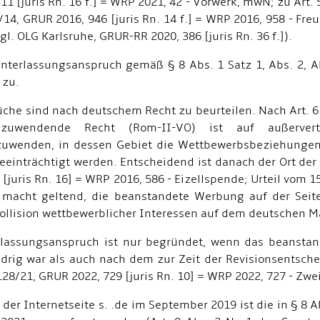
1 [juris Rn. 16 f.] = WRP 2021, 42 - Vorwerk, mwN; zu Art. 
5/14, GRUR 2016, 946 [juris Rn. 14 f.] = WRP 2016, 958 - F
l. OLG Karlsruhe, GRUR-RR 2020, 386 [juris Rn. 36 f.]).
Unterlassungsanspruch gemäß § 8 Abs. 1 Satz 1, Abs. 2, Ab
 zu.
che sind nach deutschem Recht zu beurteilen. Nach Art. 6
anzuwendende Recht (Rom-II-VO) ist auf außervert
zuwenden, in dessen Gebiet die Wettbewerbsbeziehungen o
eeinträchtigt werden. Entscheidend ist danach der Ort der 
[juris Rn. 16] = WRP 2016, 586 - Eizellspende; Urteil vom 15
n macht geltend, die beanstandete Werbung auf der Seite
Kollision wettbewerblicher Interessen auf dem deutschen M
rlassungsanspruch ist nur begründet, wenn das beanst
rig war als auch nach dem zur Zeit der Revisionsentschei
R 128/21, GRUR 2022, 729 [juris Rn. 10] = WRP 2022, 727 - Z
der Internetseite s. .de im September 2019 ist die in § 8