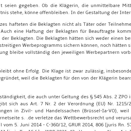
eit seien gegeben. Ob die Klägerin, die unmittelbare Mi
nis stehe, könne offenbleiben. In der Gestaltung der Inter
es hafteten die Beklagten nicht als Täter oder Teilnehme
. Auch eine Haftung der Beklagten für Beauftragte komme
n der Beklagten. Die Beklagten hätten sich weder einen b
treitigen Werbeprogramms sichern können, noch hätten sie
ng bleibe vollständig den jeweiligen Werbepartnern vorbe
leibt ohne Erfolg. Die Klage ist zwar zulässig, insbesond
 begründet, weil die Beklagten für den von der Klägerin be
uständigkeit, die auch unter Geltung des § 545 Abs. 2 ZPO
gibt sich aus Art. 7 Nr. 2 der Verordnung (EU) Nr. 1215/
gen in Zivil- und Handelssachen (Brüssel-Ia-VO), weil
rnetseite s. .de verletze das Wettbewerbsrecht und verur
 vom 5. Juni 2014 - C-360/12, GRUR 2014, 806 [juris Rn. 5