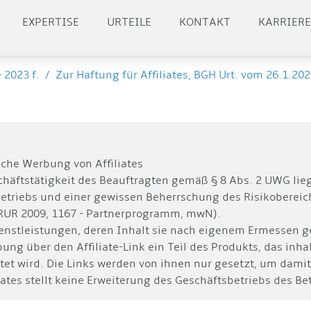
EXPERTISE
URTEILE
KONTAKT
KARRIER
e 2023 f.
/
Zur Haftung für Affiliates, BGH Urt. vom 26.1.202
che Werbung von Affiliates
chäftstätigkeit des Beauftragten gemäß § 8 Abs. 2 UWG lieg
riebs und einer gewissen Beherrschung des Risikobereich
 GRUR 2009, 1167 - Partnerprogramm, mwN).
Dienstleistungen, deren Inhalt sie nach eigenem Ermessen 
ng über den Affiliate-Link ein Teil des Produkts, das inhalt
et wird. Die Links werden von ihnen nur gesetzt, um damit
iates stellt keine Erweiterung des Geschäftsbetriebs des Be