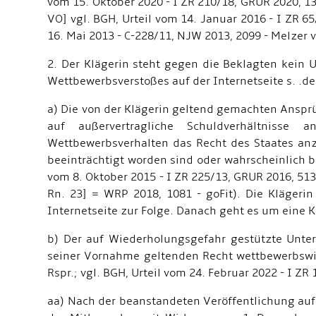
vom 15. Oktober 2020 - I ZR 210/18, GRUR 2020, 131
VO] vgl. BGH, Urteil vom 14. Januar 2016 - I ZR 6
16. Mai 2013 - C-228/11, NJW 2013, 2099 - Melzer vg
2. Der Klägerin steht gegen die Beklagten kein 
Wettbewerbsverstoßes auf der Internetseite s. .de
a) Die von der Klägerin geltend gemachten Ansprü
auf außervertragliche Schuldverhältnisse 
Wettbewerbsverhalten das Recht des Staates an
beeinträchtigt worden sind oder wahrscheinlich b
vom 8. Oktober 2015 - I ZR 225/13, GRUR 2016, 513 
Rn. 23] = WRP 2018, 1081 - goFit). Die Klägeri
Internetseite zur Folge. Danach geht es um eine 
b) Der auf Wiederholungsgefahr gestützte Unte
seiner Vornahme geltenden Recht wettbewerbswid
Rspr.; vgl. BGH, Urteil vom 24. Februar 2022 - I Z
aa) Nach der beanstandeten Veröffentlichung auf 