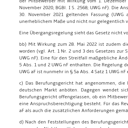
der Mitbewerber mit Wirkung vom 1. Dezember 2
November 2020, BGBl. I S. 2568; UWG nF). Die An
30. November 2021 geltenden Fassung (UWG aF
unerheblichem Maße und nicht nur gelegentlich ve
Eine Übergangsregelung sieht das Gesetz nicht vo
bb) Mit Wirkung zum 28. Mai 2022 ist zudem die
worden (vgl. Art. 1 Nr. 2 und 3 des Gesetzes zu
UWG nF). Eine für den Streitfall maßgebliche Änd
5 Abs. 1 und 2 UWG nF enthalten. Die Regelung de
UWG aF ist nunmehr in § 5a Abs. 4 Satz 1 UWG nF 
c) Das Berufungsgericht hat angenommen, die B
deutschen Markt anböten. Dagegen wendet sich d
Berufungsgericht offengelassen, ob ein Mitbewer
eine Anspruchsberechtigung besteht. Für das Rev
aF als auch die zusätzlichen Anforderungen gemäß 
d) Nach den Feststellungen des Berufungsgericht