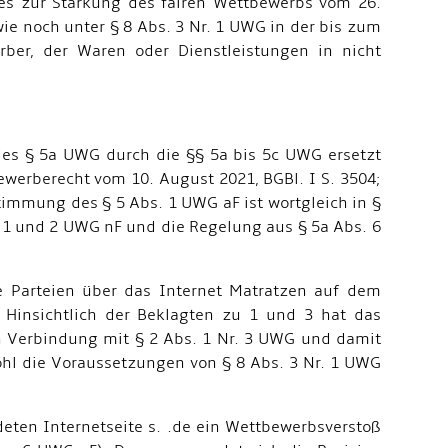
es zur Stärkung des fairen Wettbewerbs vom 26.
e noch unter § 8 Abs. 3 Nr. 1 UWG in der bis zum
er, der Waren oder Dienstleistungen in nicht
des § 5a UWG durch die §§ 5a bis 5c UWG ersetzt
werberecht vom 10. August 2021, BGBl. I S. 3504;
timmung des § 5 Abs. 1 UWG aF ist wortgleich in §
. 1 und 2 UWG nF und die Regelung aus § 5a Abs. 6
e Parteien über das Internet Matratzen auf dem
. Hinsichtlich der Beklagten zu 1 und 3 hat das
in Verbindung mit § 2 Abs. 1 Nr. 3 UWG und damit
ohl die Voraussetzungen von § 8 Abs. 3 Nr. 1 UWG
eten Internetseite s. .de ein Wettbewerbsverstoß